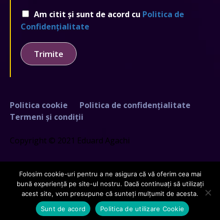
Am citit și sunt de acord cu
Politica de
Confidențialitate
Trimite
Politica cookie
Politica de confidențialitate
Termeni și condiții
Copyright © 2021 Eduard Agachi
Folosim cookie-uri pentru a ne asigura că vă oferim cea mai
bună experiență pe site-ul nostru. Dacă continuați să utilizați
acest site, vom presupune că sunteți mulțumit de acesta.
Creat de
GDCloud.io
Sunt de acord
Politica de utilizare Cookie