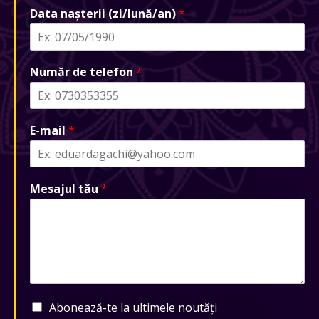
Data nașterii (zi/lună/an)
*
Număr de telefon
*
E-mail
*
Mesajul tău
*
Abonează-te la ultimele noutăți