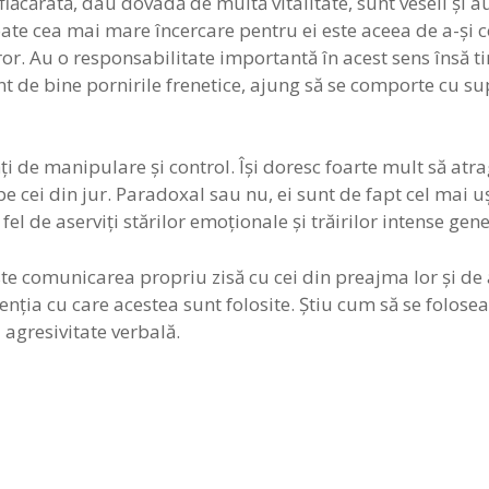
lăcărată, dau dovadă de multă vitalitate, sunt veseli și au
 Poate cea mai mare încercare pentru ei este aceea de a-și
or. Au o responsabilitate importantă în acest sens însă ti
t de bine pornirile frenetice, ajung să se comporte cu super
 de manipulare și control. Își doresc foarte mult să atrag
e cei din jur. Paradoxal sau nu, ei sunt de fapt cel mai u
fel de aserviți stărilor emoționale și trăirilor intense ge
 comunicarea propriu zisă cu cei din preajma lor și de 
intenția cu care acestea sunt folosite. Știu cum să se folo
u agresivitate verbală.