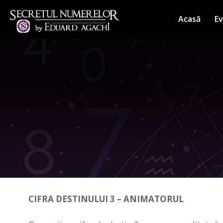
Sari
la
Acasă
E
conținut
CIFRA DESTINULUI 3 – ANIMATORUL