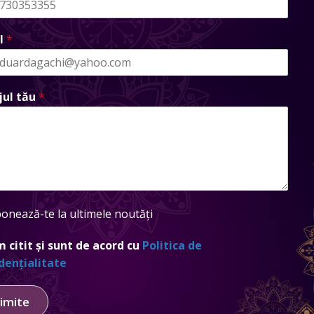
l
*
jul tău
*
onează-te la ultimele noutăți
 citit și sunt de acord cu
Politica de
dențialitate
imite