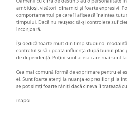
Oamenii cu cifra de destin 3 au o personalitate înf
ambițioși, visători, dinamici și foarte expresivi.
comportamentul pe care îl afișează înaintea tutur
timpului. Dacă nu reușesc să-și controleze suficien
înconjoară.
Își dedică foarte mult din timp studiind modalități
controlul și să-i poată influența după bunul plac p
de dependență. Puțini sunt aceia care mai sunt la 
Cea mai comună formă de exprimare pentru ei este
ei. Sunt foarte atenți la nuanța expresiilor și la 
se pot simți foarte răniți dacă cineva îi tratează c
înapoi