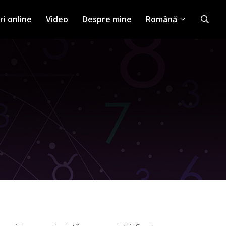
ri online
Video
Despre mine
Română