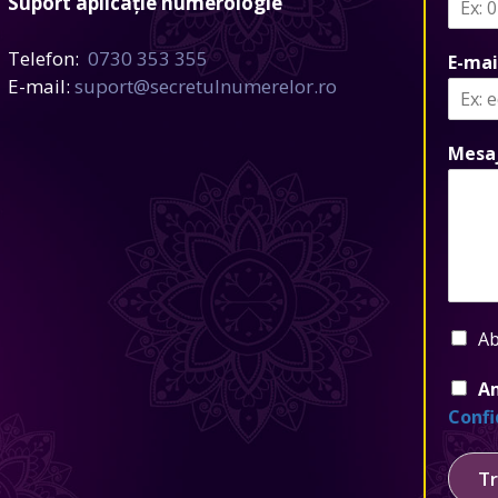
Suport aplicație numerologie
Telefon:
0730 353 355
E-mai
E-mail:
suport@secretulnumerelor.ro
Mesa
Ab
Am
Confi
Tr