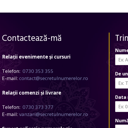
Contactează-mă
Tri
Nume
Relații evenimente și cursuri
Telefon:
0730 353 355
De un
E-mail:
contact@secretulnumerelor.ro
Relații comenzi și livrare
Data 
Telefon:
0730 373 377
E-mail:
vanzari@secretulnumerelor.ro
Numă