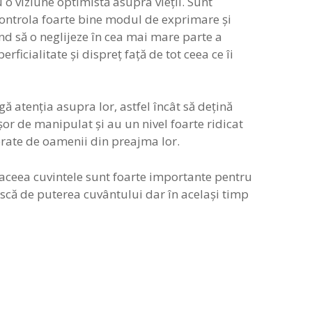
 o viziune optimistă asupra vieții. Sunt
 controla foarte bine modul de exprimare și
nd să o neglijeze în cea mai mare parte a
ficialitate și dispreț față de tot ceea ce îi
ă atenția asupra lor, astfel încât să dețină
șor de manipulat și au un nivel foarte ridicat
nerate de oamenii din preajma lor.
aceea cuvintele sunt foarte importante pentru
sească de puterea cuvântului dar în același timp