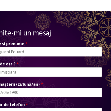
mite-mi un mesaj
 și prenume
*
de ești?
*
nașterii (zi/lună/an)
*
r de telefon
*