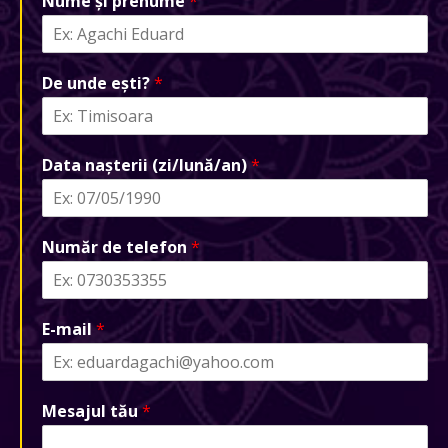
Nume și prenume
*
De unde ești?
*
Data nașterii (zi/lună/an)
*
Număr de telefon
*
E-mail
*
Mesajul tău
*