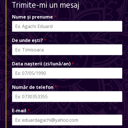
Trimite-mi un mesaj
Nume și prenume
*
De unde ești?
*
Data nașterii (zi/lună/an)
*
Număr de telefon
*
E-mail
*