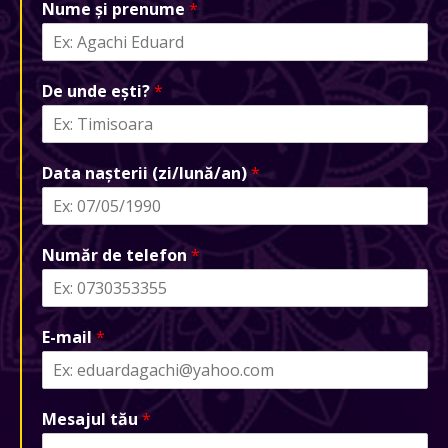
Nume și prenume
*
De unde ești?
*
Data nașterii (zi/lună/an)
*
Număr de telefon
*
E-mail
*
Mesajul tău
*