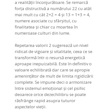
a realității înconjurătoare. Se remarcă
forța distructivă a numărului 22 cu atât
mai mult cu cât 2+2 = 4 și 13 = 1+3 = 4,
numere asociate cu sfârșitul, cu
finalitatea și chiar cu moartea în
numeroase culturi din lume.
Repetarea valorii 2 sugerează un nivel
ridicat de vigoare și vitalitate, ceea ce se
transformă într-o resursă energetică
aproape inepuizabilă. Este în definitiv o
valoare echilibrată dar care se apropie
amenințător de mult de limita rigidizării
complete. Se impune deci o armonizare
între sistemul emoțional și cel psihic
deoarece orice dezechilibru se poate
răsfrânge rapid asupra tuturor
aspectelor vieții.