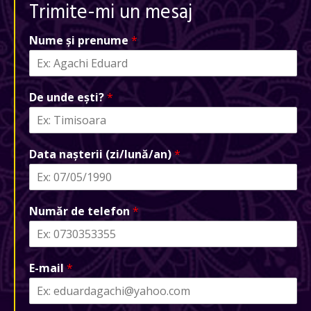
Trimite-mi un mesaj
Nume și prenume
*
De unde ești?
*
Data nașterii (zi/lună/an)
*
Număr de telefon
*
E-mail
*