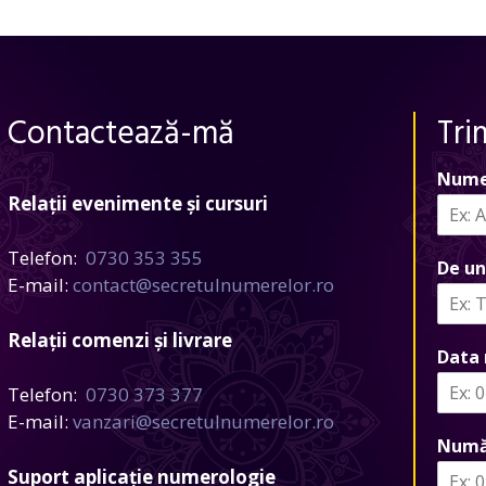
Contactează-mă
Tri
Nume
Relații evenimente și cursuri
Telefon:
0730 353 355
De un
E-mail:
contact@secretulnumerelor.ro
Relații comenzi și livrare
Data 
Telefon:
0730 373 377
E-mail:
vanzari@secretulnumerelor.ro
Numă
Suport aplicație numerologie