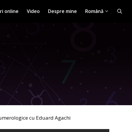
ri online
Video
Despre mine
Română
Numerologice cu Eduard Agachi