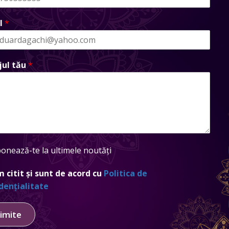
l
*
jul tău
*
onează-te la ultimele noutăți
 citit și sunt de acord cu
Politica de
dențialitate
imite