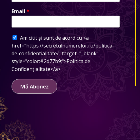
Email
*
Am citit și sunt de acord cu <a
href="https://secretulnumerelor.ro/politica-
de-confidentialitate/" target="_blank"
style="color:#2d77b9;">Politica de
Confidențialitate</a>
Mă Abonez