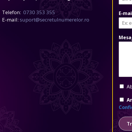
Telefon:
0730 353 355
E-mai
E-mail:
suport@secretulnumerelor.ro
Mesa
Ab
Am
Confi
Tr