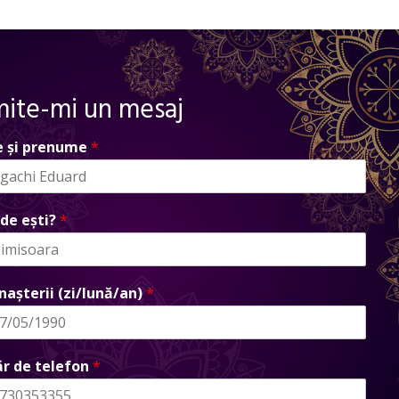
mite-mi un mesaj
 și prenume
*
de ești?
*
nașterii (zi/lună/an)
*
r de telefon
*