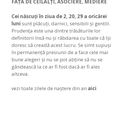
FAŢĂ DE CEILALŢI, ASOCIERE, MEDIERE
Cei născuți
în ziua de 2, 20, 29 a oricărei
luni
sunt plăcuți, darnici, sensibili și gentili.
Prudența este una dintre trăsăturile lor
definitorii însă nu și răbdarea cu toate că își
doresc să creadă acest lucru. Se simt supuși
în permanență presiunii de a face cele mai
bune alegeri și nu se pot abține să nu se
gândească la ce ar fi fost dacă ar fi ales
altceva.
vezi toate zilele de naștere din an
aici