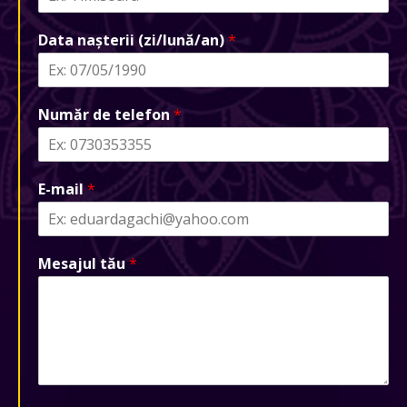
Data nașterii (zi/lună/an)
*
Număr de telefon
*
E-mail
*
Mesajul tău
*