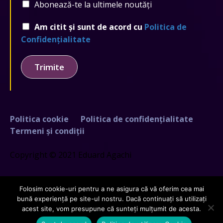
Abonează-te la ultimele noutăți
Am citit și sunt de acord cu
Politica de
Confidențialitate
Trimite
Politica cookie
Politica de confidențialitate
Termeni și condiții
Copyright © 2021 Eduard Agachi
Folosim cookie-uri pentru a ne asigura că vă oferim cea mai
bună experiență pe site-ul nostru. Dacă continuați să utilizați
acest site, vom presupune că sunteți mulțumit de acesta.
Creat de
GDCloud.io