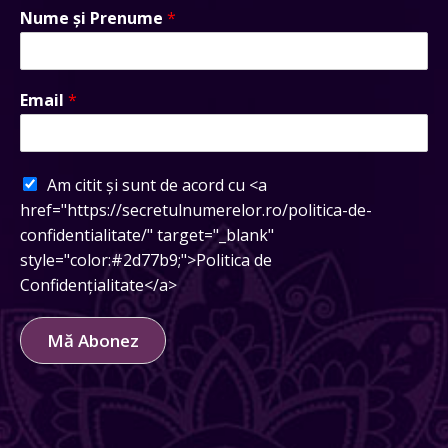
Nume și Prenume
*
Email
*
Am citit și sunt de acord cu <a
href="https://secretulnumerelor.ro/politica-de-
confidentialitate/" target="_blank"
style="color:#2d77b9;">Politica de
Confidențialitate</a>
Mă Abonez