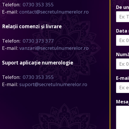
Telefon:
0730 353 355
De un
E-mail:
contact@secretulnumerelor.ro
Relații comenzi și livrare
Data 
Telefon:
0730 373 377
E-mail:
vanzari@secretulnumerelor.ro
Numă
Suport aplicație numerologie
Telefon:
0730 353 355
E-mai
E-mail:
suport@secretulnumerelor.ro
Mesa