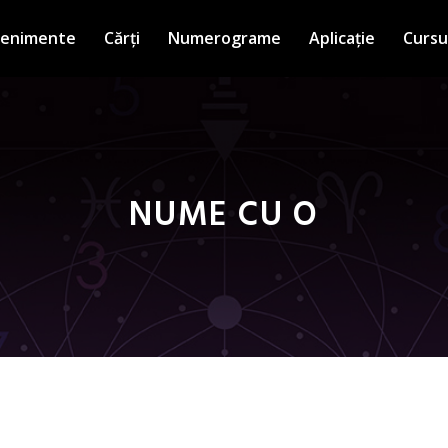
venimente
Cărți
Numerograme
Aplicație
Cursu
NUME CU O