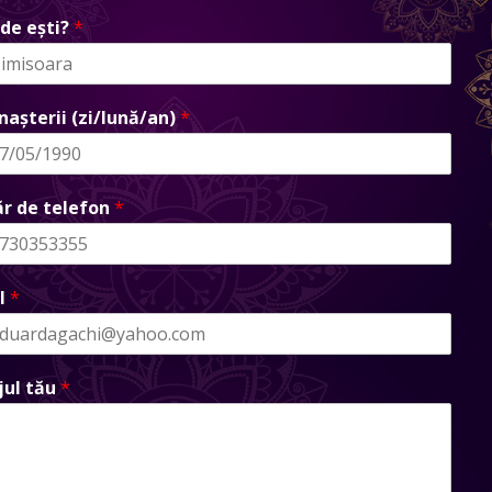
de ești?
*
nașterii (zi/lună/an)
*
r de telefon
*
l
*
jul tău
*