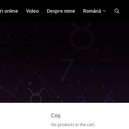
ri online
Video
Despre mine
Română
Coș
No products in the cart.