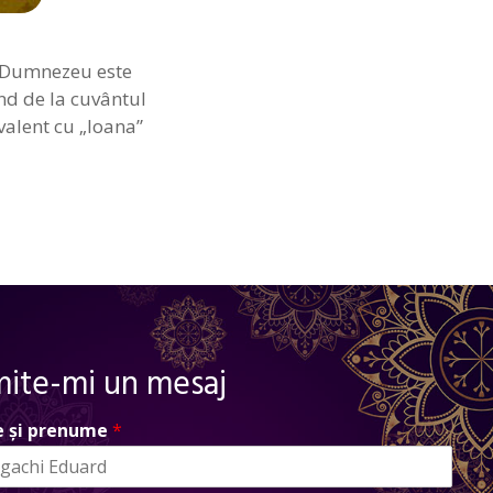
 „Dumnezeu este
ind de la cuvântul
valent cu „Ioana”
mite-mi un mesaj
 și prenume
*