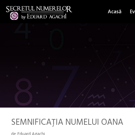
Sari
la
Acasă
E
conținut
SEMNIFICAȚIA NUMELUI OANA
de
Eduard Agachi