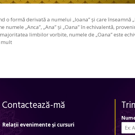
ind o formă derivată a numelui „Ioana” şi care înseamnă
une numele „Anca”, „Ana” şi „Oana” în echivalentă, proven
 majoritatea limbilor vorbite, numele de „Oana” este echi
 mult
Contactează-mă
Tri
Nume
Relații evenimente și cursuri