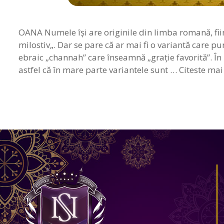
OANA Numele îşi are originile din limba romană, fi
milostiv„. Dar se pare că ar mai fi o variantă care p
ebraic „channah” care înseamnă „graţie favorită”. În
astfel că în mare parte variantele sunt …
Citeste mai