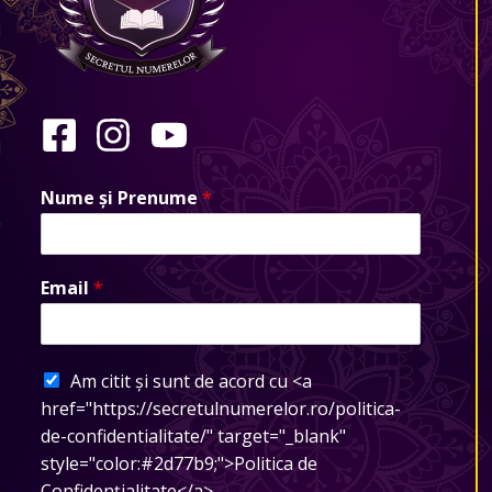
Nume și Prenume
*
Email
*
Am citit și sunt de acord cu <a
href="https://secretulnumerelor.ro/politica-
de-confidentialitate/" target="_blank"
style="color:#2d77b9;">Politica de
Confidențialitate</a>