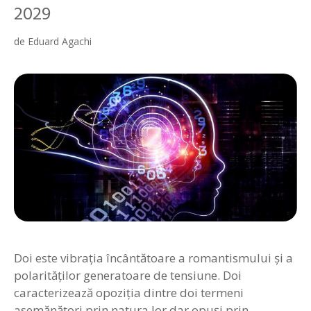
2029
de
Eduard Agachi
Doi este vibrația încântătoare a romantismului și a
polarităților generatoare de tensiune. Doi
caracterizează opoziția dintre doi termeni
asemănători prin natura lor dar opuși prin