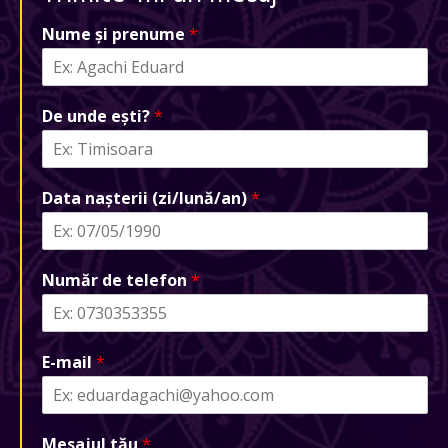
Nume și prenume
*
De unde ești?
*
Data nașterii (zi/lună/an)
*
Număr de telefon
*
E-mail
*
Mesajul tău
*