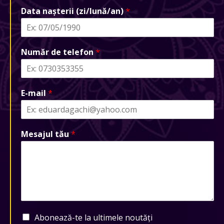
Data nașterii (zi/lună/an)
*
Număr de telefon
*
E-mail
*
Mesajul tău
*
Abonează-te la ultimele noutăți