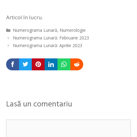
Articol în lucru.
Categorii
Numerograma Lunară
,
Numerologie
Navigare
Numerograma Lunară: Februarie 2023
în
Numerograma Lunară: Aprilie 2023
articole
Lasă un comentariu
Comentariu