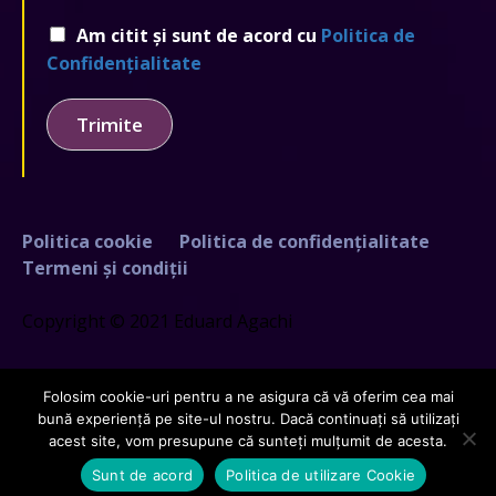
Am citit și sunt de acord cu
Politica de
Confidențialitate
Trimite
Politica cookie
Politica de confidențialitate
Termeni și condiții
Copyright © 2021 Eduard Agachi
Folosim cookie-uri pentru a ne asigura că vă oferim cea mai
bună experiență pe site-ul nostru. Dacă continuați să utilizați
acest site, vom presupune că sunteți mulțumit de acesta.
Creat de
GDCloud.io
Sunt de acord
Politica de utilizare Cookie