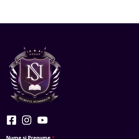
Nume și Prenume
*