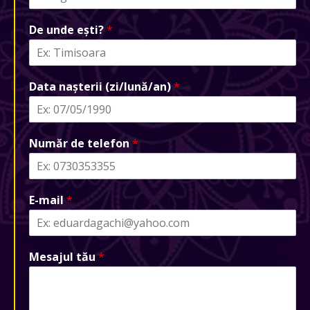
De unde ești?
*
Data nașterii (zi/lună/an)
*
Număr de telefon
*
E-mail
*
Mesajul tău
*