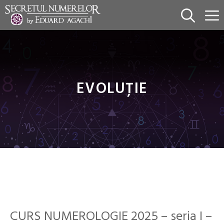
Sari
la
conținut
EVOLUȚIE
CURS NUMEROLOGIE 2025 – seria I –