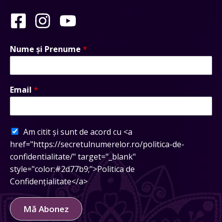
Nume și Prenume
*
Email
*
Am citit și sunt de acord cu <a
href="https://secretulnumerelor.ro/politica-de-
confidentialitate/" target="_blank"
style="color:#2d77b9;">Politica de
Confidențialitate</a>
Mă Abonez