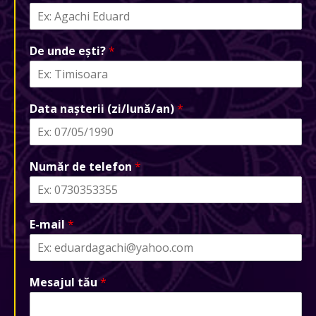
De unde ești?
*
Data nașterii (zi/lună/an)
*
Număr de telefon
*
E-mail
*
Mesajul tău
*