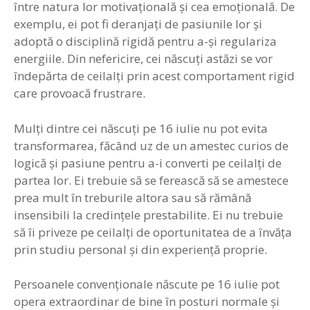
între natura lor motivaţională şi cea emoţională. De
exemplu, ei pot fi deranjaţi de pasiunile lor şi
adoptă o disciplină rigidă pentru a-şi regulariza
energiile. Din nefericire, cei născuţi astăzi se vor
îndepărta de ceilalţi prin acest comportament rigid
care provoacă frustrare.
Mulţi dintre cei născuţi pe 16 iulie nu pot evita
transformarea, făcând uz de un amestec curios de
logică şi pasiune pentru a-i converti pe ceilalţi de
partea lor. Ei trebuie să se ferească să se amestece
prea mult în treburile altora sau să rămână
insensibili la credinţele prestabilite. Ei nu trebuie
să îi priveze pe ceilalţi de oportunitatea de a învăţa
prin studiu personal şi din experienţă proprie.
Persoanele convenţionale născute pe 16 iulie pot
opera extraordinar de bine în posturi normale şi