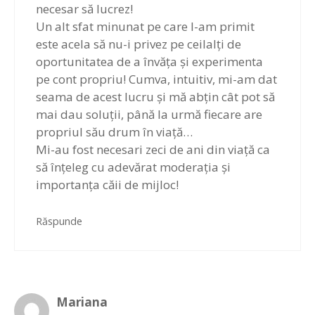
necesar să lucrez!
Un alt sfat minunat pe care l-am primit
este acela să nu-i privez pe ceilalți de
oportunitatea de a învăța și experimenta
pe cont propriu! Cumva, intuitiv, mi-am dat
seama de acest lucru și mă abțin cât pot să
mai dau soluții, până la urmă fiecare are
propriul său drum în viață…
Mi-au fost necesari zeci de ani din viață ca
să înțeleg cu adevărat moderația și
importanța căii de mijloc!
Răspunde
Mariana