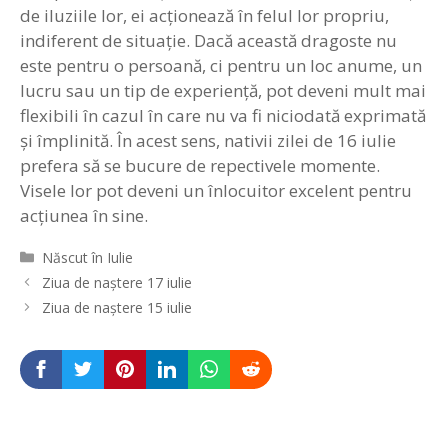
de iluziile lor, ei acţionează în felul lor propriu,
indiferent de situaţie. Dacă această dragoste nu
este pentru o persoană, ci pentru un loc anume, un
lucru sau un tip de experienţă, pot deveni mult mai
flexibili în cazul în care nu va fi niciodată exprimată
şi împlinită. În acest sens, nativii zilei de 16 iulie
prefera să se bucure de repectivele momente.
Visele lor pot deveni un înlocuitor excelent pentru
acţiunea în sine.
Categorii
Născut în Iulie
Navigare
Ziua de naștere 17 iulie
în
Ziua de naștere 15 iulie
articole