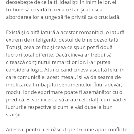
deosebeşte de ceilalţi. Idealişti în inimile lor, ei
trebuie să creadă în ceea ce fac şi adesea
abordarea lor ajunge să fie privită ca o cruciadă.
Există şi o altă latură a acestor romanitici, o latură
extrem de inteligentă, destul de bine dezvoltată.
Totuşi, ceea ce fac şi ceea ce spun pot fi două
lucruri total diferite. Dacă cineva ar trebui să
citească conţinutul remarcilor lor, l-ar putea
considera logic. Atunci când cineva ascultă felul în
care comunică ei acest mesaj, îşi va da seama de
implicarea limbajului sentimentelor. Într-adevăr,
modul lor de exprimare poate fi asemănător cu o
predică. Ei vor încerca să arate celorlalţi cum văd ei
lucrurile respective şi cum le văd duse la bun
sfârşit.
Adesea, pentru cei născuţi pe 16 iulie apar conflicte