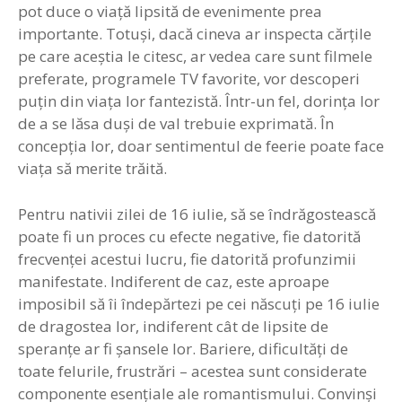
pot duce o viaţă lipsită de evenimente prea
importante. Totuşi, dacă cineva ar inspecta cărţile
pe care aceştia le citesc, ar vedea care sunt filmele
preferate, programele TV favorite, vor descoperi
puţin din viaţa lor fantezistă. Într-un fel, dorinţa lor
de a se lăsa duşi de val trebuie exprimată. În
concepţia lor, doar sentimentul de feerie poate face
viaţa să merite trăită.
Pentru nativii zilei de 16 iulie, să se îndrăgostească
poate fi un proces cu efecte negative, fie datorită
frecvenţei acestui lucru, fie datorită profunzimii
manifestate. Indiferent de caz, este aproape
imposibil să îi îndepărtezi pe cei născuţi pe 16 iulie
de dragostea lor, indiferent cât de lipsite de
speranţe ar fi şansele lor. Bariere, dificultăţi de
toate felurile, frustrări – acestea sunt considerate
componente esenţiale ale romantismului. Convinşi