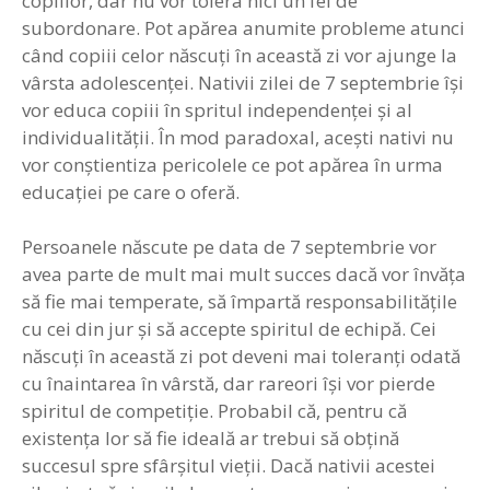
copiilor, dar nu vor tolera nici un fel de
subordonare. Pot apărea anumite probleme atunci
când copiii celor născuţi în această zi vor ajunge la
vârsta adolescenţei. Nativii zilei de 7 septembrie îşi
vor educa copiii în spritul independenţei şi al
individualităţii. În mod paradoxal, aceşti nativi nu
vor conştientiza pericolele ce pot apărea în urma
educaţiei pe care o oferă.
Persoanele născute pe data de 7 septembrie vor
avea parte de mult mai mult succes dacă vor învăţa
să fie mai temperate, să împartă responsabilităţile
cu cei din jur şi să accepte spiritul de echipă. Cei
născuţi în această zi pot deveni mai toleranţi odată
cu înaintarea în vârstă, dar rareori îşi vor pierde
spiritul de competiţie. Probabil că, pentru că
existenţa lor să fie ideală ar trebui să obţină
succesul spre sfârşitul vieţii. Dacă nativii acestei