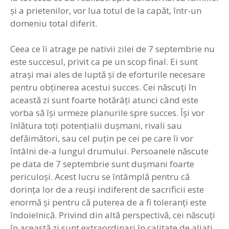
şi a prietenilor, vor lua totul de la capăt, într-un
domeniu total diferit.
Ceea ce îi atrage pe nativii zilei de 7 septembrie nu
este succesul, privit ca pe un scop final. Ei sunt
atraşi mai ales de luptă şi de eforturile necesare
pentru obţinerea acestui succes. Cei născuţi în
această zi sunt foarte hotărâţi atunci când este
vorba să îşi urmeze planurile spre succes. Îşi vor
înlătura toţi potenţialii duşmani, rivali sau
defăimători, sau cel puţin pe cei pe care îi vor
întâlni de-a lungul drumului. Persoanele născute
pe data de 7 septembrie sunt duşmani foarte
periculoşi. Acest lucru se întâmplă pentru că
dorinţa lor de a reuşi indiferent de sacrificii este
enormă şi pentru că puterea de a fi toleranţi este
îndoielnică. Privind din altă perspectivă, cei născuţi
în această zi sunt extraordinari în calitate de aliaţi