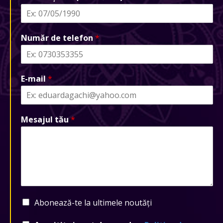
Număr de telefon
*
E-mail
*
Mesajul tău
*
Abonează-te la ultimele noutăți