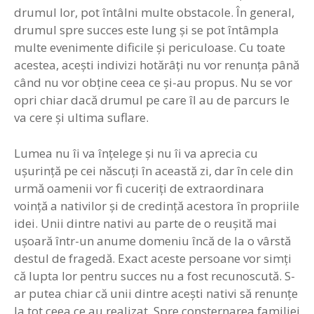
drumul lor, pot întâlni multe obstacole. În general,
drumul spre succes este lung şi se pot întâmpla
multe evenimente dificile şi periculoase. Cu toate
acestea, aceşti indivizi hotărâţi nu vor renunţa până
când nu vor obţine ceea ce şi-au propus. Nu se vor
opri chiar dacă drumul pe care îl au de parcurs le
va cere şi ultima suflare.
Lumea nu îi va înţelege şi nu îi va aprecia cu
uşurinţă pe cei născuţi în această zi, dar în cele din
urmă oamenii vor fi cuceriţi de extraordinara
voinţă a nativilor şi de credinţă acestora în propriile
idei. Unii dintre nativi au parte de o reuşită mai
uşoară într-un anume domeniu încă de la o vârstă
destul de fragedă. Exact aceste persoane vor simţi
că lupta lor pentru succes nu a fost recunoscută. S-
ar putea chiar că unii dintre aceşti nativi să renunţe
la tot ceea ce au realizat. Spre consternarea familiei