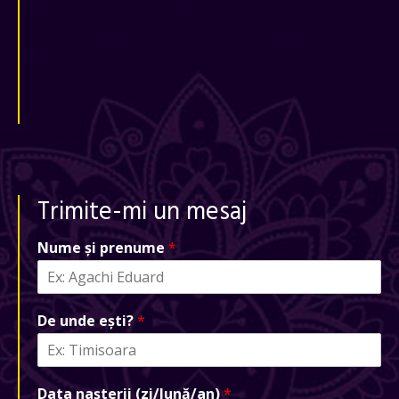
Trimite-mi un mesaj
Nume și prenume
*
De unde ești?
*
Data nașterii (zi/lună/an)
*