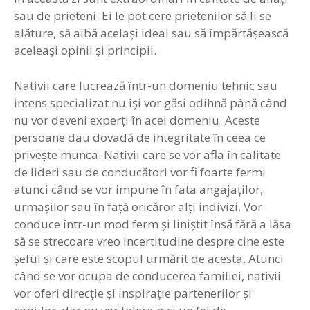
sau de prieteni. Ei le pot cere prietenilor să li se
alăture, să aibă acelaşi ideal sau să împărtăşească
aceleaşi opinii şi principii.
Nativii care lucrează într-un domeniu tehnic sau
intens specializat nu îşi vor găsi odihnă până când
nu vor deveni experţi în acel domeniu. Aceste
persoane dau dovadă de integritate în ceea ce
priveşte munca. Nativii care se vor afla în calitate
de lideri sau de conducători vor fi foarte fermi
atunci când se vor impune în fata angajaţilor,
urmaşilor sau în faţă oricăror alţi indivizi. Vor
conduce într-un mod ferm şi liniştit însă fără a lăsa
să se strecoare vreo incertitudine despre cine este
şeful şi care este scopul urmărit de acesta. Atunci
când se vor ocupa de conducerea familiei, nativii
vor oferi direcţie şi inspiraţie partenerilor şi