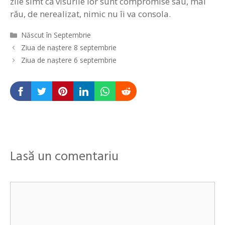
zile simt că visurile lor sunt compromise sau, mai
rău, de nerealizat, nimic nu îi va consola.
Categorii
Născut în Septembrie
Navigare
Ziua de naștere 8 septembrie
în
Ziua de naștere 6 septembrie
articole
Lasă un comentariu
Comentariu