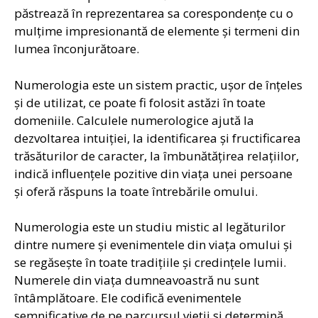
păstrează în reprezentarea sa corespondenţe cu o
mulţime impresionantă de elemente şi termeni din
lumea înconjurătoare.
Numerologia este un sistem practic, uşor de înţeles
şi de utilizat, ce poate fi folosit astăzi în toate
domeniile. Calculele numerologice ajută la
dezvoltarea intuiţiei, la identificarea şi fructificarea
trăsăturilor de caracter, la îmbunătăţirea relaţiilor,
indică influenţele pozitive din viaţa unei persoane
şi oferă răspuns la toate întrebările omului.
Numerologia este un studiu mistic al legăturilor
dintre numere şi evenimentele din viaţa omului şi
se regăseşte în toate tradiţiile şi credinţele lumii.
Numerele din viaţa dumneavoastră nu sunt
întâmplătoare. Ele codifică evenimentele
semnificative de pe parcursul vieţii şi determină