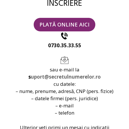
ÎNSCRIERE
PLATĂ ONLINE AICI
0
730.35.33.55
s
au e-mail la
s
uport@secretulnumerelor.ro
cu datele:
– nume, prenume, adresă, CNP (pers. fizice)
– datele firmei (pers. juridice)
– e-mail
– telefon
Ulterior veți primi un mesaj cu indicații