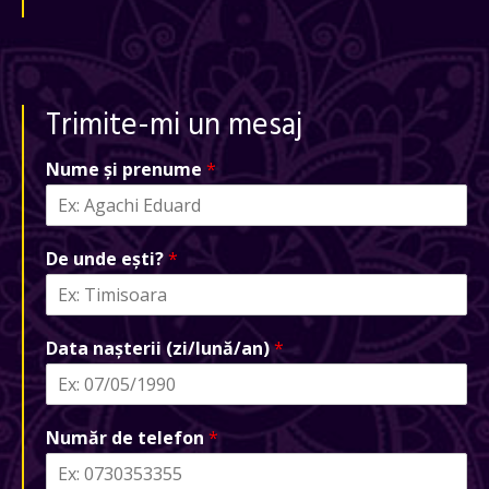
Trimite-mi un mesaj
Nume și prenume
*
De unde ești?
*
Data nașterii (zi/lună/an)
*
Număr de telefon
*