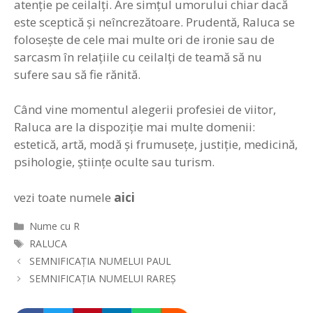
atenţie pe ceilalţi. Are simţul umorului chiar dacă
este sceptică şi neîncrezătoare. Prudentă, Raluca se
foloseşte de cele mai multe ori de ironie sau de
sarcasm în relaţiile cu ceilalţi de teamă să nu
sufere sau să fie rănită.
Când vine momentul alegerii profesiei de viitor,
Raluca are la dispoziţie mai multe domenii:
estetică, artă, modă şi frumuseţe, justiţie, medicină,
psihologie, ştiinţe oculte sau turism.
vezi toate numele
aici
Categorii
Nume cu R
Etichete
RALUCA
Navigare
SEMNIFICAȚIA NUMELUI PAUL
în
SEMNIFICAȚIA NUMELUI RAREȘ
articole