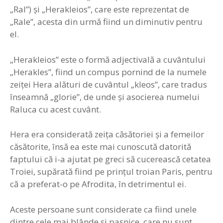
„Ral”) și „Herakleios”, care este reprezentat de
„Rale”, acesta din urmă fiind un diminutiv pentru
el.
„Herakleios” este o formă adjectivală a cuvântului
„Herakles”, fiind un compus pornind de la numele
zeiței Hera alături de cuvântul „kleos”, care tradus
înseamnă „glorie”, de unde și asocierea numelui
Raluca cu acest cuvânt.
Hera era considerată zeiţa căsătoriei şi a femeilor
căsătorite, însă ea este mai cunoscută datorită
faptului că i-a ajutat pe greci să cucerească cetatea
Troiei, supărată fiind pe prinţul troian Paris, pentru
că a preferat-o pe Afrodita, în detrimentul ei.
Aceste persoane sunt considerate ca fiind unele
dintre cele mai blânde și pașnice, care nu sunt