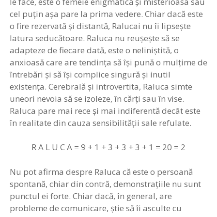
le face, este o femeie enigmatică şi misterioasa sau
cel puţin aşa pare la prima vedere. Chiar dacă este
o fire rezervată şi distantă, Ralucai nu îi lipseşte
latura seducătoare. Raluca nu reuşeşte să se
adapteze de fiecare dată, este o neliniştită, o
anxioasă care are tendinţa să îşi pună o mulţime de
întrebări şi să îşi complice singură şi inutil
existenţa. Cerebrală şi introvertita, Raluca simte
uneori nevoia să se izoleze, în cărţi sau în vise.
Raluca pare mai rece şi mai indiferentă decât este
în realitate din cauza sensibilităţii sale refulate.
R A L U C A = 9 + 1 + 3 + 3 + 3 + 1 = 20 = 2
Nu pot afirma despre Raluca că este o persoană
spontană, chiar din contră, demonstraţiile nu sunt
punctul ei forte. Chiar dacă, în general, are
probleme de comunicare, ştie să îi asculte cu