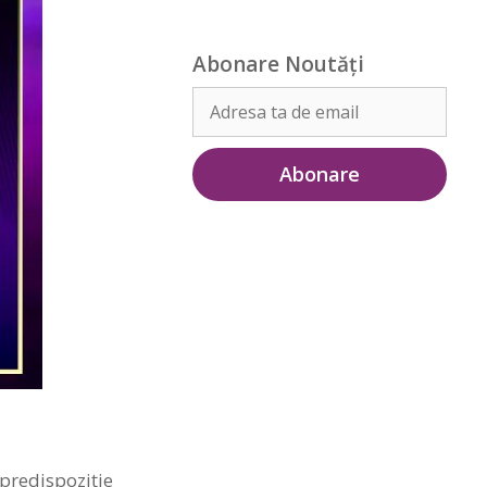
Abonare Noutăți
 predispoziţie