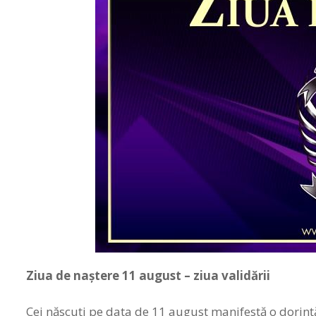
Ziua de naștere 11
august –
z
iua validării
Cei născuţi pe data de 11 august manifestă o dorinţ