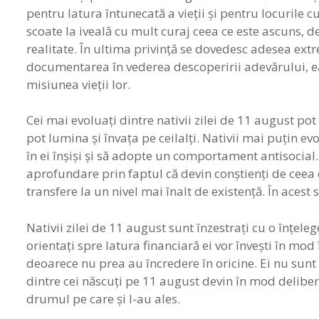
pentru latura întunecată a vieţii şi pentru locurile cu
scoate la iveală cu mult curaj ceea ce este ascuns, de
realitate. În ultima privinţă se dovedesc adesea ext
documentarea în vederea descoperirii adevărului, ea
misiunea vieţii lor.
Cei mai evoluaţi dintre nativii zilei de 11 august pot
pot lumina şi învaţa pe ceilalţi. Nativii mai puţin e
în ei înşişi şi să adopte un comportament antisocial. 
aprofundare prin faptul că devin conştienţi de ceea c
transfere la un nivel mai înalt de existenţă. În aces
Nativii zilei de 11 august sunt înzestraţi cu o înţele
orientaţi spre latura financiară ei vor înveşti în mod 
deoarece nu prea au încredere în oricine. Ei nu sunt
dintre cei născuţi pe 11 august devin în mod deliberat
drumul pe care şi l-au ales.