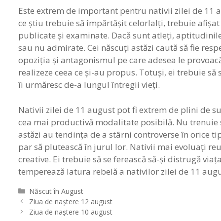
Este extrem de important pentru nativii zilei de 11 
ce ştiu trebuie să împărtăşit celorlalţi, trebuie afişat
publicate şi examinate. Dacă sunt atleţi, aptitudinil
sau nu admirate. Cei născuţi astăzi caută să fie resp
opoziţia şi antagonismul pe care adesea le provoacă ac
realizeze ceea ce şi-au propus. Totuşi, ei trebuie să
îi urmăresc de-a lungul întregii vieţi.
Nativii zilei de 11 august pot fi extrem de plini de s
cea mai productivă modalitate posibilă. Nu trenuie să
astăzi au tendinţa de a stârni controverse în orice tip
par să plutească în jurul lor. Nativii mai evoluaţi r
creative. Ei trebuie să se ferească să-şi distrugă via
temperează latura rebelă a nativilor zilei de 11 augu
Categorii
Născut în August
Navigare
Ziua de naștere 12 august
în
Ziua de naștere 10 august