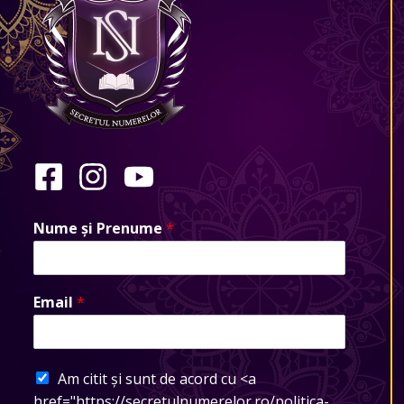
Nume și Prenume
*
Email
*
Am citit și sunt de acord cu <a
href="https://secretulnumerelor.ro/politica-