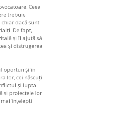
rovocatoare. Ceea
dere trebuie
, chiar dacă sunt
alţi. De fapt,
ală şi îi ajută să
tea şi distrugerea
l oportun şi în
a lor, cei născuţi
flictul şi lupta
 şi proiectele lor
 mai înţelepţi