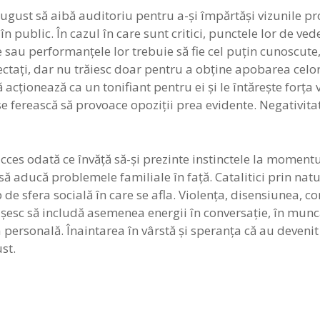
august să aibă auditoriu pentru a-şi împărtăşi vizunile p
 în public. În cazul în care sunt critici, punctele lor de ve
e sau performanţele lor trebuie să fie cel puţin cunoscute
ectaţi, dar nu trăiesc doar pentru a obţine apobarea celorl
ţionează ca un tonifiant pentru ei şi le întăreşte forţa vit
 se ferească să provoace opoziţii prea evidente. Negativita
ucces odată ce învăţă să-şi prezinte instinctele la momentu
 aducă problemele familiale în faţă. Catalitici prin natur
 de sfera socială în care se afla. Violenţa, disensiunea, con
euşesc să includă asemenea energii în conversaţie, în muncă
ţa personală. Înaintarea în vârstă şi speranţa că au devenit
st.