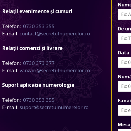
Nume
Relații evenimente și cursuri
Telefon:
0730 353 355
De un
E-mail:
contact@secretulnumerelor.ro
Relații comenzi și livrare
Data 
Telefon:
0730 373 377
E-mail:
vanzari@secretulnumerelor.ro
Numă
Suport aplicație numerologie
Telefon:
0730 353 355
E-mai
E-mail:
suport@secretulnumerelor.ro
Mesa