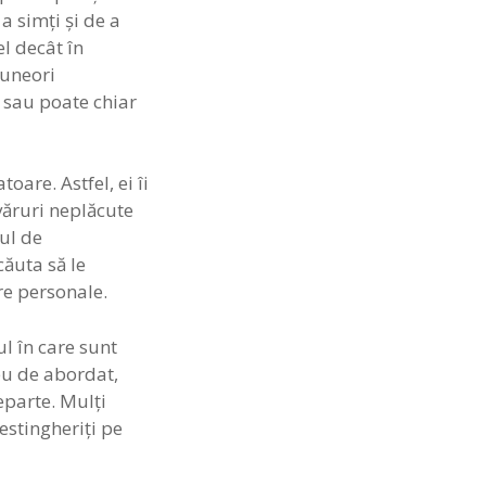
a simţi şi de a
el decât în
 uneori
 sau poate chiar
oare. Astfel, ei îi
evăruri neplăcute
lul de
căuta să le
re personale.
ul în care sunt
reu de abordat,
eparte. Mulţi
estingheriţi pe