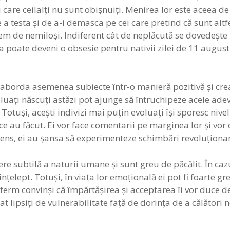
 care ceilalţi nu sunt obişnuiţi. Menirea lor este aceea de 
 a testa şi de a-i demasca pe cei care pretind că sunt altf
rem de nemiloşi. Indiferent cât de neplăcută se dovedeşte
 poate deveni o obsesie pentru nativii zilei de 11 august
 aborda asemenea subiecte într-o manieră pozitivă şi creat
voluaţi născuţi astăzi pot ajunge să întruchipeze acele ad
Totuşi, aceşti indivizi mai puţin evoluaţi îşi sporesc nive
e au făcut. Ei vor face comentarii pe marginea lor şi vor 
t sens, ei au şansa să experimenteze schimbări revoluţiona
gere subtilă a naturii umane şi sunt greu de păcălit. În caz
înţelept. Totuşi, în viaţa lor emoţională ei pot fi foarte g
 ferm convinşi că împărtăşirea şi acceptarea îi vor duce d
 lipsiţi de vulnerabilitate faţă de dorinţa de a călători n