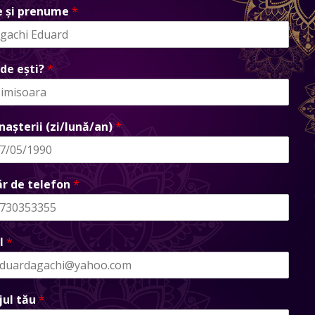
 și prenume
*
de ești?
*
nașterii (zi/lună/an)
*
r de telefon
*
l
*
jul tău
*