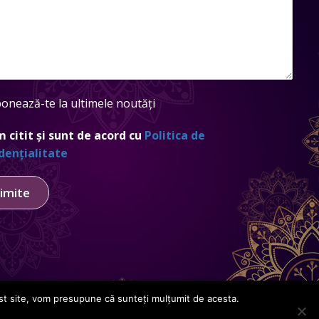
onează-te la ultimele noutăți
 citit și sunt de acord cu
Politica de
dențialitate
imite
Creat de
GDCloud.io
cest site, vom presupune că sunteți mulțumit de acesta.