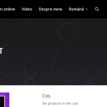
ri online
Video
Despre mine
Română
T
Coș
No products in the cart.