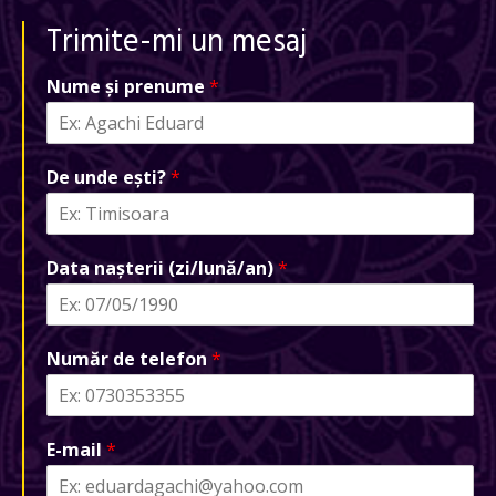
Trimite-mi un mesaj
Nume și prenume
*
De unde ești?
*
Data nașterii (zi/lună/an)
*
Număr de telefon
*
E-mail
*