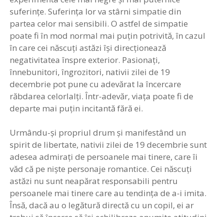
suferinţe. Suferinţa lor va stârni simpatie din
partea celor mai sensibili. O astfel de simpatie
poate fi în mod normal mai puţin potrivită, în cazul
în care cei născuţi astăzi îşi direcţionează
negativitatea înspre exterior. Pasionaţi,
înnebunitori, îngrozitori, nativii zilei de 19
decembrie pot pune cu adevărat la încercare
răbdarea celorlalţi. Într-adevăr, viaţa poate fi de
departe mai puţin incitantă fără ei.
Urmându-şi propriul drum şi manifestând un
spirit de libertate, nativii zilei de 19 decembrie sunt
adesea admiraţi de persoanele mai tinere, care îi
văd că pe nişte personaje romantice. Cei născuţi
astăzi nu sunt neapărat responsabili pentru
persoanele mai tinere care au tendinţa de a-i imita.
Însă, dacă au o legătură directă cu un copil, ei ar