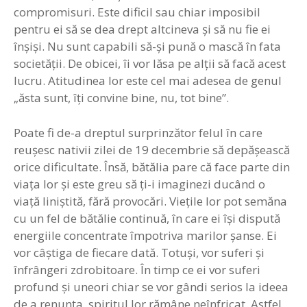
compromisuri. Este dificil sau chiar imposibil
pentru ei să se dea drept altcineva şi să nu fie ei
înşişi. Nu sunt capabili să-şi pună o mască în fata
societăţii. De obicei, îi vor lăsa pe alţii să facă acest
lucru. Atitudinea lor este cel mai adesea de genul
„ăsta sunt, îţi convine bine, nu, tot bine”.
Poate fi de-a dreptul surprinzător felul în care
reuşesc nativii zilei de 19 decembrie să depăşească
orice dificultate. Însă, bătălia pare că face parte din
viaţa lor şi este greu să ţi-i imaginezi ducând o
viaţă liniştită, fără provocări. Vieţile lor pot semăna
cu un fel de bătălie continuă, în care ei îşi dispută
energiile concentrate împotriva marilor şanse. Ei
vor câştiga de fiecare dată. Totuşi, vor suferi şi
înfrângeri zdrobitoare. În timp ce ei vor suferi
profund şi uneori chiar se vor gândi serios la ideea
de a renunţa, spiritul lor rămâne neînfricat. Astfel,