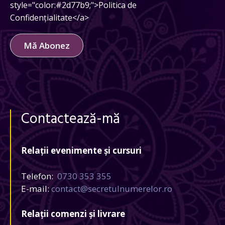
style="color:#2d77b9;">Politica de
Confidențialitate</a>
Mă Abonez
Contactează-mă
Relații evenimente și cursuri
Telefon:
0730 353 355
E-mail:
contact@secretulnumerelor.ro
Relații comenzi și livrare