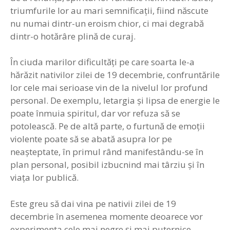
triumfurile lor au mari semnificaţii, fiind născute
nu numai dintr-un eroism chior, ci mai degrabă
dintr-o hotărâre plină de curaj.
În ciuda marilor dificultăţi pe care soarta le-a
hărăzit nativilor zilei de 19 decembrie, confruntările
lor cele mai serioase vin de la nivelul lor profund
personal. De exemplu, letargia şi lipsa de energie le
poate înmuia spiritul, dar vor refuza să se
potolească. Pe de altă parte, o furtună de emoţii
violente poate să se abată asupra lor pe
neaşteptate, în primul rând manifestându-se în
plan personal, posibil izbucnind mai târziu şi în
viaţa lor publică.
Este greu să dai vina pe nativii zilei de 19
decembrie în asemenea momente deoarece vor
experimenta cele mai negre şi mai puternice