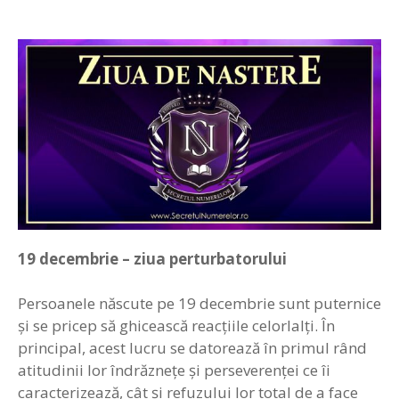
19
decembrie –
z
iua perturbatorului
Persoanele născute pe 19 decembrie sunt puternice
şi se pricep să ghicească reacţiile celorlalţi. În
principal, acest lucru se datorează în primul rând
atitudinii lor îndrăzneţe şi perseverenței ce îi
caracterizează, cât şi refuzului lor total de a face