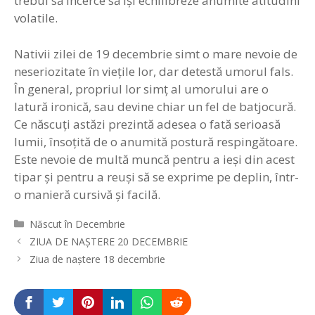
trebui să încerce să îşi echilibreze anumite atitudini
volatile.
Nativii zilei de 19 decembrie simt o mare nevoie de
neseriozitate în vieţile lor, dar detestă umorul fals.
În general, propriul lor simţ al umorului are o
latură ironică, sau devine chiar un fel de batjocură.
Ce născuţi astăzi prezintă adesea o fată serioasă
lumii, însoţită de o anumită postură respingătoare.
Este nevoie de multă muncă pentru a ieşi din acest
tipar şi pentru a reuşi să se exprime pe deplin, într-
o manieră cursivă şi facilă.
Categorii
Născut în Decembrie
Navigare
ZIUA DE NAȘTERE 20 DECEMBRIE
în
Ziua de naștere 18 decembrie
articole