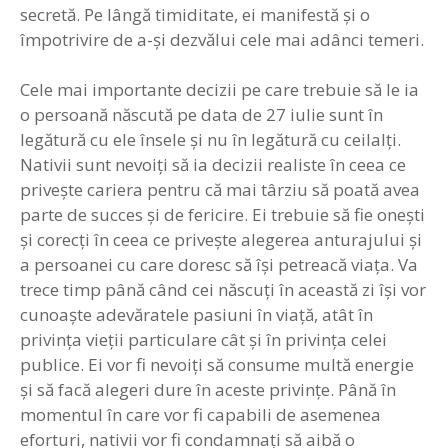
secretă. Pe lângă timiditate, ei manifestă şi o
împotrivire de a-şi dezvălui cele mai adânci temeri.
Cele mai importante decizii pe care trebuie să le ia
o persoană născută pe data de 27 iulie sunt în
legătură cu ele însele şi nu în legătură cu ceilalţi.
Nativii sunt nevoiţi să ia decizii realiste în ceea ce
priveşte cariera pentru că mai târziu să poată avea
parte de succes şi de fericire. Ei trebuie să fie oneşti
şi corecţi în ceea ce priveşte alegerea anturajului şi
a persoanei cu care doresc să îşi petreacă viaţa. Va
trece timp până când cei născuţi în această zi îşi vor
cunoaşte adevăratele pasiuni în viaţă, atât în
privinţa vieţii particulare cât şi în privinţa celei
publice. Ei vor fi nevoiţi să consume multă energie
şi să facă alegeri dure în aceste privinţe. Până în
momentul în care vor fi capabili de asemenea
eforturi, nativii vor fi condamnaţi să aibă o