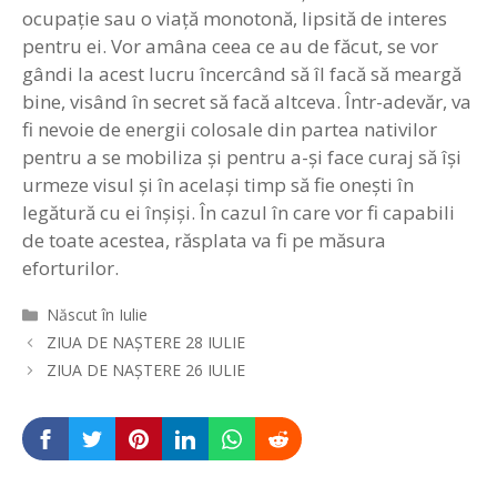
ocupaţie sau o viaţă monotonă, lipsită de interes
pentru ei. Vor amâna ceea ce au de făcut, se vor
gândi la acest lucru încercând să îl facă să meargă
bine, visând în secret să facă altceva. Într-adevăr, va
fi nevoie de energii colosale din partea nativilor
pentru a se mobiliza şi pentru a-şi face curaj să îşi
urmeze visul şi în acelaşi timp să fie oneşti în
legătură cu ei înşişi. În cazul în care vor fi capabili
de toate acestea, răsplata va fi pe măsura
eforturilor.
Categorii
Născut în Iulie
Navigare
ZIUA DE NAȘTERE 28 IULIE
în
ZIUA DE NAȘTERE 26 IULIE
articole