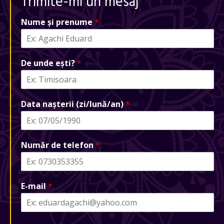
Trimite-mi un mesaj
Nume și prenume
*
De unde ești?
*
Data nașterii (zi/lună/an)
*
Număr de telefon
*
E-mail
*