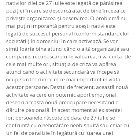
nativilor zilei de 27 iulie este legată de părăsirea
poziţiei în care se descurcă atât de bine în ceea ce
priveşte organizarea şi deservirea. O problemă nu
mai puţin imporantă pentru aceşti nativi este
legată de succesul personal (conform standardelor
societăţii) în domeniul în care activează. Se vor
simţi foarte bine atunci când o altă organizaţie sau
companie, recunoscându-le valoarea, îi va curta. De
cele mai multe ori, situaţia de criza va apărea
atunci când o activitate secundară va începe să
ocupe un loc din ce în ce mai important în viaţa
acestor persoane. Destul de frecvent, această nouă
activitate va cere un puternic aport emoţional,
deseori această nouă preocupare necesitând o
dăruire pasională. În acest moment al existenţei
lor, persoanele născute pe data de 27 iulie se
confruntă cu o nehotărâre neobişnuită sau chiar cu
un fel de paralizie în legătură cu luarea unei