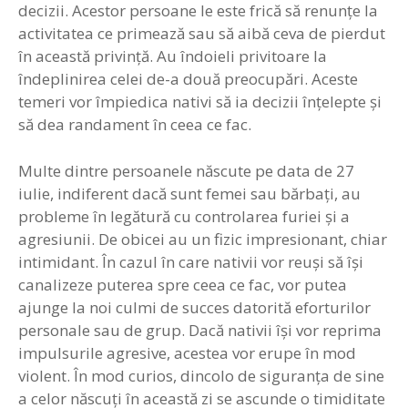
decizii. Acestor persoane le este frică să renunţe la
activitatea ce primează sau să aibă ceva de pierdut
în această privinţă. Au îndoieli privitoare la
îndeplinirea celei de-a două preocupări. Aceste
temeri vor împiedica nativi să ia decizii înţelepte şi
să dea randament în ceea ce fac.
Multe dintre persoanele născute pe data de 27
iulie, indiferent dacă sunt femei sau bărbaţi, au
probleme în legătură cu controlarea furiei şi a
agresiunii. De obicei au un fizic impresionant, chiar
intimidant. În cazul în care nativii vor reuşi să îşi
canalizeze puterea spre ceea ce fac, vor putea
ajunge la noi culmi de succes datorită eforturilor
personale sau de grup. Dacă nativii îşi vor reprima
impulsurile agresive, acestea vor erupe în mod
violent. În mod curios, dincolo de siguranţa de sine
a celor născuţi în această zi se ascunde o timiditate