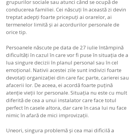
grupurilor sociale sau atunci când se ocupă de
conducerea familiei. Cei născuţi în această zi devin
treptat adepţi foarte pricepuţi ai orarelor, ai
termenelor limită şi ai acordurilor personale de
orice tip.
Persoanele născute pe data de 27 iulie întâmpină
dificultăţi în cazul în care vor fi puse în situaţia de a
lua singure decizii în planul personal sau în cel
emoţional. Nativii acestei zile sunt indivizi foarte
devotaţi organizaţiei din care fac parte, carierei sau
afacerii lor. De aceea, ei acordă foarte puţină
atenţie vieţii lor personale. Situaţia nu este cu mult
diferită de cea a unui instalator care face totul
perfect în casele altora, dar care în casa lui nu face
nimic în afară de mici improvizaţii.
Uneori, singura problemă şi cea mai dificilă a