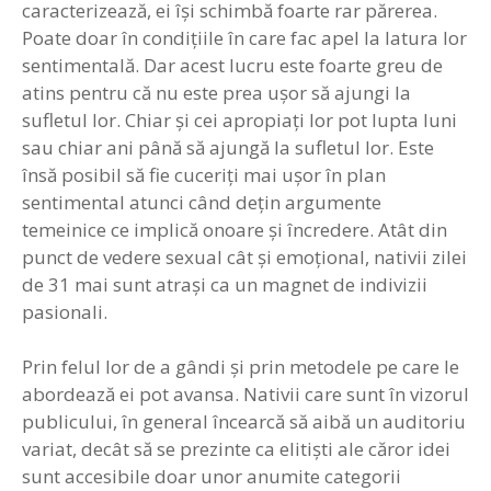
caracterizează, ei îşi schimbă foarte rar părerea.
Poate doar în condiţiile în care fac apel la latura lor
sentimentală. Dar acest lucru este foarte greu de
atins pentru că nu este prea uşor să ajungi la
sufletul lor. Chiar şi cei apropiaţi lor pot lupta luni
sau chiar ani până să ajungă la sufletul lor. Este
însă posibil să fie cuceriţi mai uşor în plan
sentimental atunci când deţin argumente
temeinice ce implică onoare şi încredere. Atât din
punct de vedere sexual cât şi emoţional, nativii zilei
de 31 mai sunt atraşi ca un magnet de indivizii
pasionali.
Prin felul lor de a gândi şi prin metodele pe care le
abordează ei pot avansa. Nativii care sunt în vizorul
publicului, în general încearcă să aibă un auditoriu
variat, decât să se prezinte ca elitişti ale căror idei
sunt accesibile doar unor anumite categorii