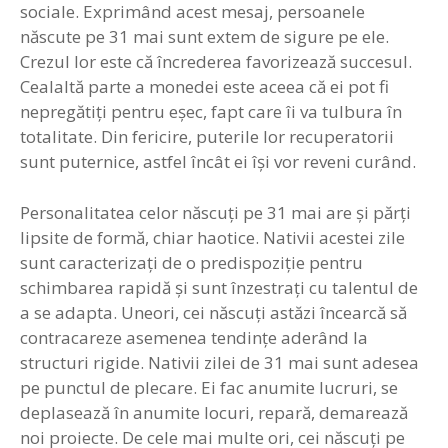
sociale. Exprimând acest mesaj, persoanele
născute pe 31 mai sunt extem de sigure pe ele.
Crezul lor este că încrederea favorizează succesul.
Cealaltă parte a monedei este aceea că ei pot fi
nepregătiţi pentru eşec, fapt care îi va tulbura în
totalitate. Din fericire, puterile lor recuperatorii
sunt puternice, astfel încât ei îşi vor reveni curând.
Personalitatea celor născuţi pe 31 mai are şi părţi
lipsite de formă, chiar haotice. Nativii acestei zile
sunt caracterizaţi de o predispoziţie pentru
schimbarea rapidă şi sunt înzestraţi cu talentul de
a se adapta. Uneori, cei născuţi astăzi încearcă să
contracareze asemenea tendinţe aderând la
structuri rigide. Nativii zilei de 31 mai sunt adesea
pe punctul de plecare. Ei fac anumite lucruri, se
deplasează în anumite locuri, repară, demarează
noi proiecte. De cele mai multe ori, cei născuţi pe