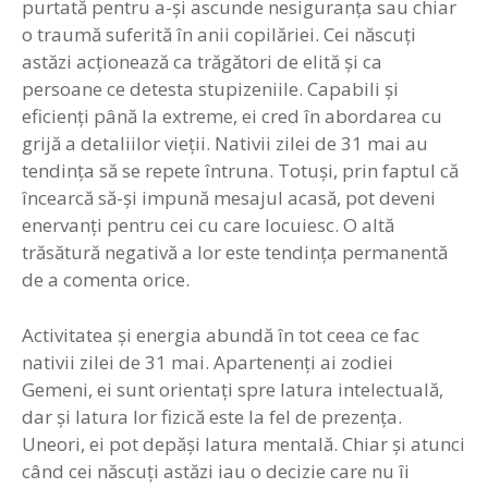
purtată pentru a-şi ascunde nesiguranţa sau chiar
o traumă suferită în anii copilăriei. Cei născuţi
astăzi acţionează ca trăgători de elită şi ca
persoane ce detesta stupizeniile. Capabili şi
eficienţi până la extreme, ei cred în abordarea cu
grijă a detaliilor vieţii. Nativii zilei de 31 mai au
tendinţa să se repete întruna. Totuşi, prin faptul că
încearcă să-şi impună mesajul acasă, pot deveni
enervanţi pentru cei cu care locuiesc. O altă
trăsătură negativă a lor este tendinţa permanentă
de a comenta orice.
Activitatea şi energia abundă în tot ceea ce fac
nativii zilei de 31 mai. Apartenenţi ai zodiei
Gemeni, ei sunt orientaţi spre latura intelectuală,
dar şi latura lor fizică este la fel de prezenţa.
Uneori, ei pot depăşi latura mentală. Chiar şi atunci
când cei născuţi astăzi iau o decizie care nu îi