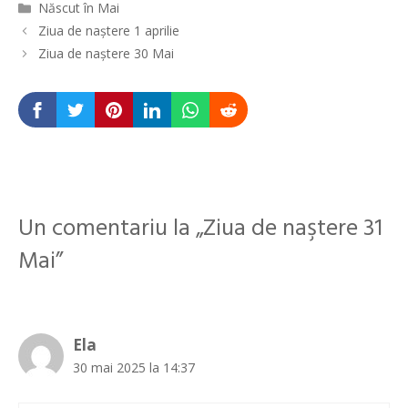
Categorii
Născut în Mai
Navigare
Ziua de naștere 1 aprilie
în
Ziua de naştere 30 Mai
articole
Un comentariu la „Ziua de naştere 31
Mai”
Ela
30 mai 2025 la 14:37