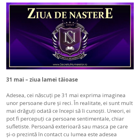
31
mai –
z
iua lamei tăioase
Adesea, cei născuţi pe 31 mai exprima imaginea
unor persoane dure şi reci. În realitate, ei sunt mult
mai drăguţi odată ce începi să îi cunoşti. Uneori, ei
pot fi percepuţi ca persoane sentimentale, chiar
sufletiste. Persoană exterioară sau masca pe care
şi-o prezintă în contact cu lumea este adesea