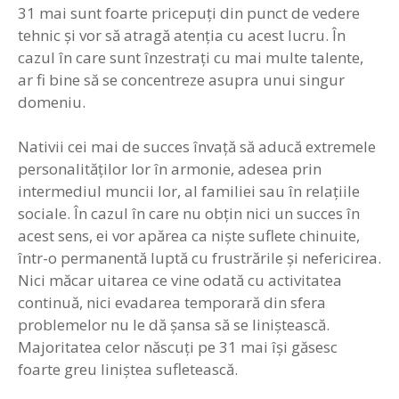
31 mai sunt foarte pricepuţi din punct de vedere
tehnic şi vor să atragă atenţia cu acest lucru. În
cazul în care sunt înzestraţi cu mai multe talente,
ar fi bine să se concentreze asupra unui singur
domeniu.
Nativii cei mai de succes învaţă să aducă extremele
personalităţilor lor în armonie, adesea prin
intermediul muncii lor, al familiei sau în relaţiile
sociale. În cazul în care nu obţin nici un succes în
acest sens, ei vor apărea ca nişte suflete chinuite,
într-o permanentă luptă cu frustrările şi nefericirea.
Nici măcar uitarea ce vine odată cu activitatea
continuă, nici evadarea temporară din sfera
problemelor nu le dă şansa să se liniştească.
Majoritatea celor născuţi pe 31 mai îşi găsesc
foarte greu liniştea sufletească.