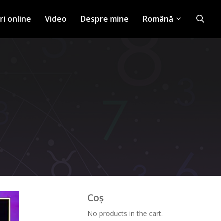
ri online
Video
Despre mine
Română
Coș
No products in the cart.