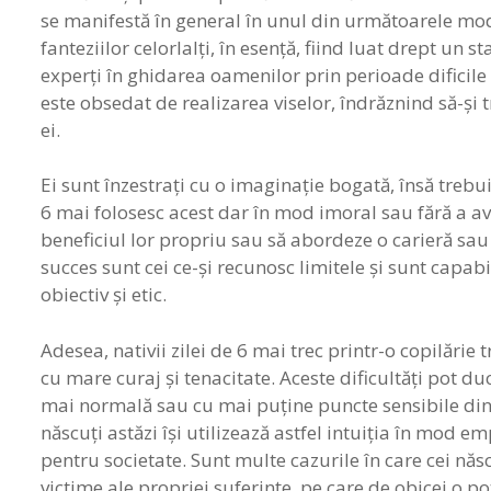
se manifestă în general în unul din următoarele modu
fanteziilor celorlalţi, în esenţă, fiind luat drept un st
experţi în ghidarea oamenilor prin perioade dificile ale
este obsedat de realizarea viselor, îndrăznind să-şi 
ei.
Ei sunt înzestraţi cu o imaginaţie bogată, însă treb
6 mai folosesc acest dar în mod imoral sau fără a av
beneficiul lor propriu sau să abordeze o carieră sau 
succes sunt cei ce-şi recunosc limitele şi sunt capabil
obiectiv şi etic.
Adesea, nativii zilei de 6 mai trec printr-o copilări
cu mare curaj şi tenacitate. Aceste dificultăţi pot duc
mai normală sau cu mai puţine puncte sensibile din a
născuţi astăzi îşi utilizează astfel intuiţia în mod em
pentru societate. Sunt multe cazurile în care cei născ
victime ale propriei suferinţe, pe care de obicei o po