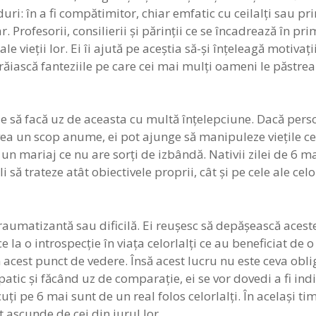
ri: în a fi compătimitor, chiar emfatic cu ceilalţi sau pr
ar. Profesorii, consilierii şi părinţii ce se încadrează în pr
 vieţii lor. Ei îi ajută pe aceştia să-şi înţeleagă motivaţii
trăiască fanteziile pe care cei mai mulţi oameni le păstre
uie să facă uz de aceasta cu multă înţelepciune. Dacă per
ea un scop anume, ei pot ajunge să manipuleze vieţile cel
un mariaj ce nu are sorţi de izbândă. Nativii zilei de 6 m
i să trateze atât obiectivele proprii, cât şi pe cele ale cel
e traumatizantă sau dificilă. Ei reuşesc să depăşească ace
e la o introspecţie în viaţa celorlalţi ce au beneficiat de 
cest punct de vedere. Însă acest lucru nu este ceva obli
patic şi făcând uz de comparaţie, ei se vor dovedi a fi indi
uţi pe 6 mai sunt de un real folos celorlalţi. În acelaşi t
t ascunde de cei din jurul lor.