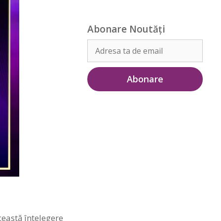
Abonare Noutăți
ceastă înţelegere