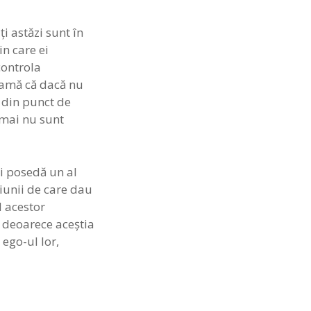
i astăzi sunt în
in care ei
controla
teamă că dacă nu
r din punct de
 mai nu sunt
 ei posedă un al
ciunii de care dau
l acestor
, deoarece aceştia
 ego-ul lor,