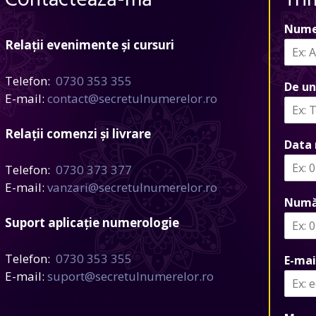
Contactează-mă
Tri
Nume
Relații evenimente și cursuri
Telefon:
0730 353 355
De un
E-mail:
contact@secretulnumerelor.ro
Relații comenzi și livrare
Data 
Telefon:
0730 373 377
E-mail:
vanzari@secretulnumerelor.ro
Numă
Suport aplicație numerologie
Telefon:
0730 353 355
E-mai
E-mail:
suport@secretulnumerelor.ro