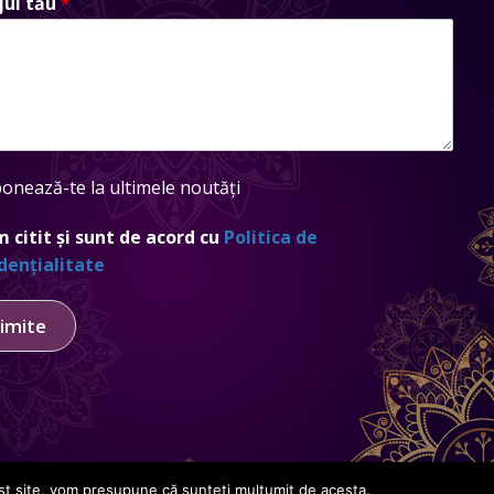
jul tău
*
onează-te la ultimele noutăți
 citit și sunt de acord cu
Politica de
dențialitate
imite
Creat de
GDCloud.io
cest site, vom presupune că sunteți mulțumit de acesta.