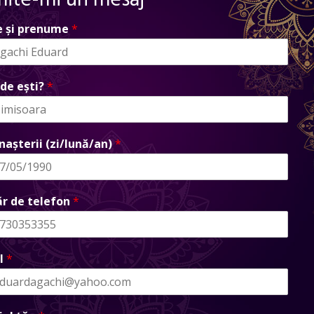
mite-mi un mesaj
 și prenume
*
de ești?
*
nașterii (zi/lună/an)
*
r de telefon
*
l
*