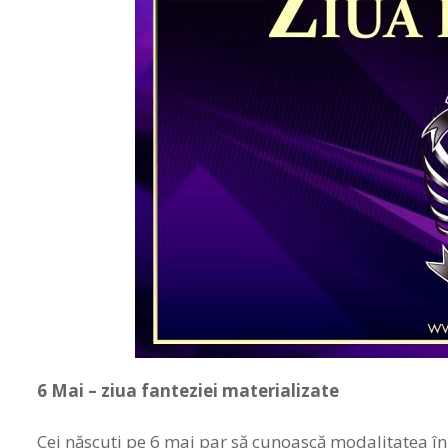
6
Mai – ziua fanteziei materializate
Cei născuţi pe 6 mai par să cunoască modalitatea în 