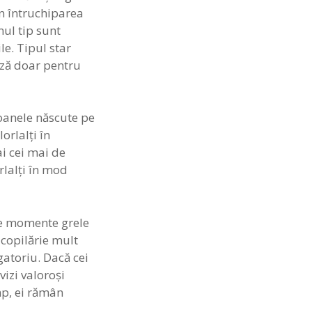
in întruchiparea
imul tip sunt
le. Tipul star
ază doar pentru
soanele născute pe
orlalţi în
ai cei mai de
orlalţi în mod
ste momente grele
o copilărie mult
gatoriu. Dacă cei
vizi valoroşi
imp, ei rămân