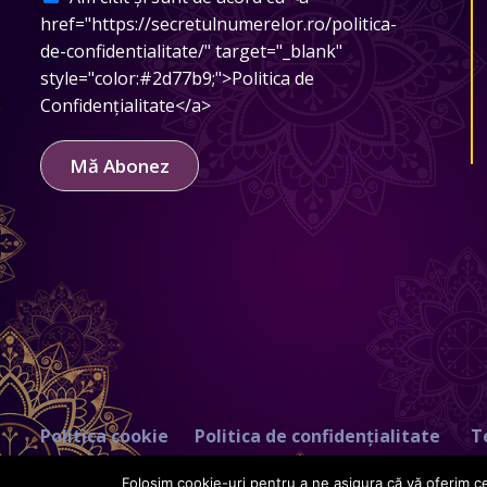
href="https://secretulnumerelor.ro/politica-
de-confidentialitate/" target="_blank"
style="color:#2d77b9;">Politica de
Confidențialitate</a>
Mă Abonez
Politica cookie
Politica de confidențialitate
T
Folosim cookie-uri pentru a ne asigura că vă oferim ce