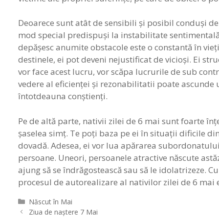
Deoarece sunt atât de sensibili şi posibil conduşi de 
mod special predispuşi la instabilitate sentimentală 
depăşesc anumite obstacole este o constantă în vieţile
destinele, ei pot deveni nejustificat de vicioşi. Ei s
vor face acest lucru, vor scăpa lucrurile de sub contr
vedere al eficienţei şi rezonabilitatii poate ascunde
întotdeauna conştienţi.
Pe de altă parte, nativii zilei de 6 mai sunt foarte în
şaselea simţ. Te poţi baza pe ei în situaţii dificile 
dovadă. Adesea, ei vor lua apărarea subordonatului s
persoane. Uneori, persoanele atractive născute astăzi
ajung să se îndrăgostească sau să le idolatrizeze. Cu
procesul de autorealizare al nativilor zilei de 6 mai e
Categorii
Născut în Mai
Navigare
Ziua de naştere 7 Mai