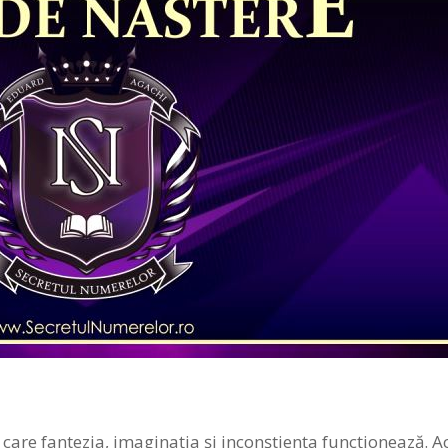
care fantezia, imaginaţia şi inconştienţa funcţionează. A