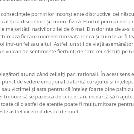
consecinţele pornirilor inconştiente distructive, cei născuţ
cât şi la disconfort şi durere fizică. Efortul permanent pr
 majorităţii nativilor zilei de 6 mai. Din dorinţa de a-şi 
tructurează fiecare moment din viaţa lor ca şi cum le-ar fi 
ol într-un fel sau altul. Astfel, un stil de viaţă asemănăto
 un vulcan de sentimente fierbinţi de care cei născuţi pe 6
ţelegători atunci când ceilalţi par iraţionali. În acest sens
din punct de vedere emoţional datorită curajului şi înţelep
au victimei şi asta pentru că înţeleg foarte bine psihicu
 trebuie să se pazesca de cei pe care încearcă să îi ajute
 toate că o astfel de atenţie poate fi mulţumitoare pentru
ste astfel încetinit destul de mult.