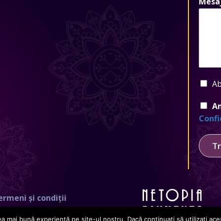
Mesa
Ab
Am
Confi
Tr
ermeni și condiții
a mai bună experiență pe site-ul nostru. Dacă continuați să utilizați a