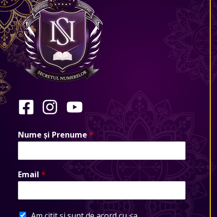
Nume și Prenume
*
Email
*
Am citit și sunt de acord cu <a