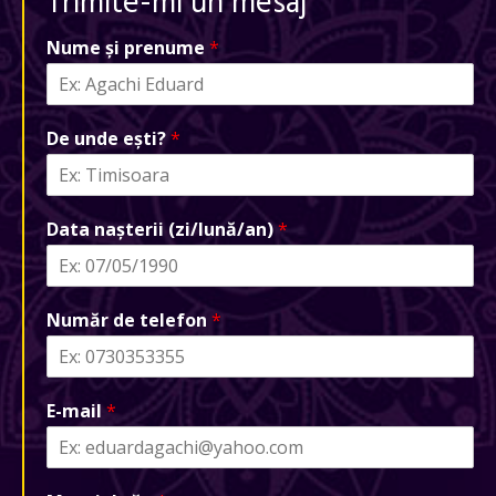
Trimite-mi un mesaj
Nume și prenume
*
De unde ești?
*
Data nașterii (zi/lună/an)
*
Număr de telefon
*
E-mail
*