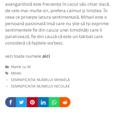
avangardistă este frecvenţa în cazul său chiar dacă,
de cele mai multe ori, prefera calmul şi liniştea. În
ceea ce priveşte latura sentimentală, Mihail este o
persoană pasională însă care nu ştie să îşi exprime
sentimentele fie din cauza unei timidităţi care îl
paralizează, fie din cauză că este un bărbat care
consideră că faptele vorbesc.
vezi toate numele
aici
Categorii
Nume cu M
Etichete
MIHAI
Navigare
SEMNIFICAȚIA NUMELUI MIHAELA
în
SEMNIFICAȚIA NUMELUI NICOLAE
articole