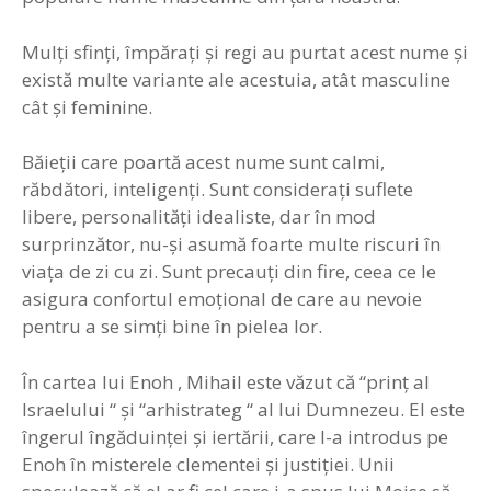
Mulţi sfinţi, împăraţi şi regi au purtat acest nume şi
există multe variante ale acestuia, atât masculine
cât şi feminine.
Băieţii care poartă acest nume sunt calmi,
răbdători, inteligenţi. Sunt consideraţi suflete
libere, personalităţi idealiste, dar în mod
surprinzător, nu-şi asumă foarte multe riscuri în
viaţa de zi cu zi. Sunt precauţi din fire, ceea ce le
asigura confortul emoţional de care au nevoie
pentru a se simţi bine în pielea lor.
În cartea lui Enoh , Mihail este văzut că “prinţ al
Israelului “ şi “arhistrateg “ al lui Dumnezeu. El este
îngerul îngăduinţei şi iertării, care l-a introdus pe
Enoh în misterele clementei şi justiţiei. Unii