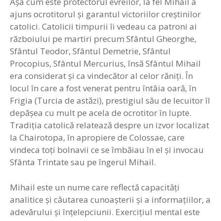
Aşa cum este protectorul evreilor, la fel Mihail a
ajuns ocrotitorul şi garantul victoriilor creştinilor
catolici. Catolicii timpurii îi vedeau ca patroni ai
războiului pe martiri precum Sfântul Gheorghe,
Sfântul Teodor, Sfântul Demetrie, Sfântul
Procopius, Sfântul Mercurius, însă Sfântul Mihail
era considerat şi ca vindecător al celor răniţi. În
locul în care a fost venerat pentru întâia oară, în
Frigia (Turcia de astăzi), prestigiul său de lecuitor îl
depăşea cu mult pe acela de ocrotitor în lupte.
Tradiţia catolică relatează despre un izvor localizat
la Chairotopa, în apropiere de Colossae, care
vindeca toţi bolnavii ce se îmbăiau în el şi invocau
Sfânta Trintate sau pe îngerul Mihail.
Mihail este un nume care reflectă capacităţi
analitice şi căutarea cunoaşterii şi a informaţiilor, a
adevărului şi înţelepciunii. Exerciţiul mental este