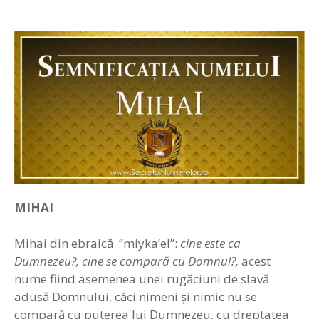
MIHAI
Mihai din ebraică ”miyka’el”:
cine este ca
Dumnezeu?, cine se compară cu Domnul?,
acest
nume fiind asemenea unei rugăciuni de slavă
adusă Domnului, căci nimeni şi nimic nu se
compară cu puterea lui Dumnezeu, cu dreptatea