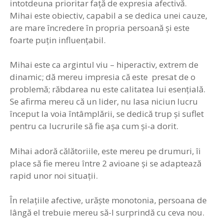
intotdeuna prioritar faţă de expresia afectivă.
Mihai este obiectiv, capabil a se dedica unei cauze,
are mare încredere în propria persoană şi este
foarte puţin influenţabil.
Mihai este ca argintul viu – hiperactiv, extrem de
dinamic; dă mereu impresia că este presat de o
problemă; răbdarea nu este calitatea lui esenţială.
Se afirma mereu că un lider, nu lasa niciun lucru
început la voia întâmplării, se dedică trup şi suflet
pentru ca lucrurile să fie aşa cum şi-a dorit.
Mihai adoră călătoriile, este mereu pe drumuri, îi
place să fie mereu între 2 avioane şi se adaptează
rapid unor noi situaţii.
În relaţiile afective, urăşte monotonia, persoana de
lângă el trebuie mereu să-l surprindă cu ceva nou.