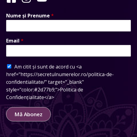
Nume și Prenume
*
Email
*
Am citit și sunt de acord cu <a
href="https://secretulnumerelor.ro/politica-de-
confidentialitate/" target="_blank"
style="color:#2d77b9;">Politica de
Confidențialitate</a>
Mă Abonez