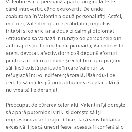
Valentin este o persoană aparte, originală. Este
când introvertit, când extrovertit. De unde
coabitarea în Valentin a două personalităţi. Astfel,
într-o zi, Valentin apare nerăbdător, impulsiv,
iritabil şi coleric iar a doua zi calm şi diplomat.
Atitudinea sa variază în funcţie de persoanele din
anturajul său. În funcţie de perioadă, Valentin este
atent, devotat, afectiv, dornic să depună eforturi
pentru a conferi armonie şi echilibru apropiaţilor
săi. Însă există perioade în care Valentin se
refugiază într-o indiferenţă totală, lăsându-i pe
ceilalţi să înţeleagă prin atitudinea sa glacială că
nu vrea să fie deranjat.
Preocupat de părerea celorlalţi, Valentin îşi doreşte
să apară puternic şi viril, îşi doreşte să îşi
impresioneze anturajul. Chiar dacă sensibilitatea
excesivă îi joacă uneori feste, aceasta îi conferă şi o