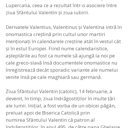
Lupercalia, ceea ce a rezultat într-o asociere între
ziua Sfântului Valentin şi ziua iubirii.
Derivatele Valentius, Valentinus şi Valentina intră în
onomastica creştină prin cultul unor martiri
menţionaţi în calendarele creştine atât în vestul cât
şi în estul Europei. Fiind nume calendaristice,
așteptările au fost ca numele să ajungă la noi pe
cale greco-slavă însă documentele onomastice nu
înregistrează decât sporadic variante ale numelui
venite însă pe cale maghiară sau germană.
Ziua Sfântului Valentin (catolic), 14 februarie, a
devenit, în timp, ziua îndrăgostiţilor în multe ţări
ale lumii. Iniţial, a fost vorba de un obicei păgân,
preluat apoi de Biserica Catolică prin
numirea Sfântului Valentin că patron al
îndrăgostiţilor, în anul 495, de către papa Ghelasie