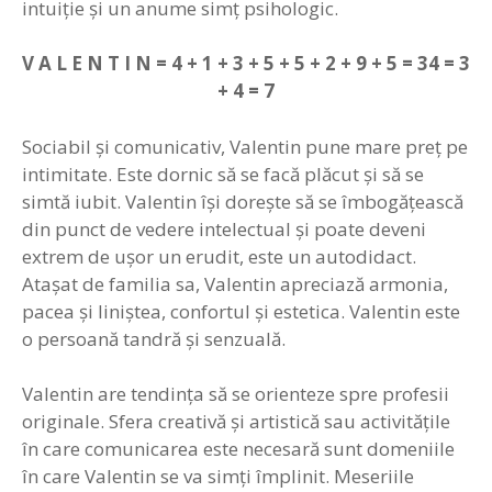
intuiţie şi un anume simţ psihologic.
V A L E N T I N = 4 + 1 + 3 + 5 + 5 + 2 + 9 + 5 = 34 = 3
+ 4 = 7
Sociabil și comunicativ, Valentin pune mare preţ pe
intimitate. Este dornic să se facă plăcut şi să se
simtă iubit. Valentin îşi doreşte să se îmbogăţească
din punct de vedere intelectual şi poate deveni
extrem de uşor un erudit, este un autodidact.
Ataşat de familia sa, Valentin apreciază armonia,
pacea şi liniştea, confortul şi estetica. Valentin este
o persoană tandră şi senzuală.
Valentin are tendinţa să se orienteze spre profesii
originale. Sfera creativă şi artistică sau activităţile
în care comunicarea este necesară sunt domeniile
în care Valentin se va simţi împlinit. Meseriile