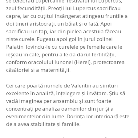
se celebrau Lupercaliile, festivalul lui Lupercus,
zeul fecundităţii. Preoţii lui Lupercus sacrificau
capre, iar cu cuţitul însângerat atingeau frunţile a
doi tineri aristocraţi, un băiat şi o fată. Apoi
sacrificau un ţap, iar din pielea acestuia făceau
nişte curele. Fugeau apoi goi în jurul colinei
Palatin, lovindu-le cu curelele pe femeile care le
ieşeau în cale, pentru a le da darul fertilităţii,
conform oracolului Iunonei (Herei), protectoarea
căsătoriei şi a maternităţii.
Cei care poartă numele de Valentin au simţuri
excelente în analiză, înţelegere şi învăţare. Ştiu să
vadă imaginea per ansamblu şi sunt foarte
concentraţi pe analiza oamenilor din jur şi a
evenimentelor din lume. Dorinţa lor interioară este
de a avea stabilitate și familie.