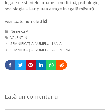
legate de ştiinţele umane – medicină, psihologie,
sociologie – l-ar putea atrage în egală măsură.
vezi toate numele
aici
Categorii
Nume cu V
Etichete
VALENTIN
Navigare
SEMNIFICAȚIA NUMELUI TANIA
în
SEMNIFICAȚIA NUMELUI VALENTINA
articole
Lasă un comentariu