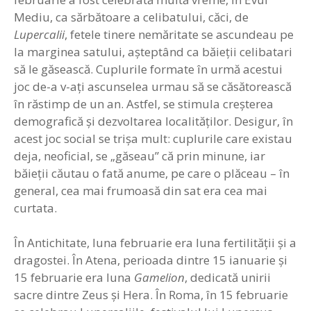
Mediu, ca sărbătoare a celibatului, căci, de
Lupercalii
, fetele tinere nemăritate se ascundeau pe
la marginea satului, aşteptând ca băieţii celibatari
să le găsească. Cuplurile formate în urmă acestui
joc de-a v-aţi ascunselea urmau să se căsătorească
în răstimp de un an. Astfel, se stimula creşterea
demografică şi dezvoltarea localităţilor. Desigur, în
acest joc social se trişa mult: cuplurile care existau
deja, neoficial, se „găseau” că prin minune, iar
băieţii căutau o fată anume, pe care o plăceau – în
general, cea mai frumoasă din sat era cea mai
curtata.
În Antichitate, luna februarie era luna fertilităţii şi a
dragostei. În Atena, perioada dintre 15 ianuarie şi
15 februarie era luna
Gamelion
, dedicată unirii
sacre dintre Zeus şi Hera. În Roma, în 15 februarie