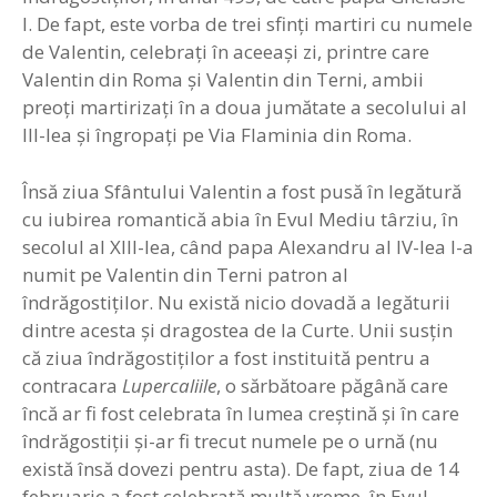
I. De fapt, este vorba de trei sfinţi martiri cu numele
de Valentin, celebraţi în aceeaşi zi, printre care
Valentin din Roma şi Valentin din Terni, ambii
preoţi martirizaţi în a doua jumătate a secolului al
III-lea şi îngropaţi pe Via Flaminia din Roma.
Însă ziua Sfântului Valentin a fost pusă în legătură
cu iubirea romantică abia în Evul Mediu târziu, în
secolul al XIII-lea, când papa Alexandru al IV-lea l-a
numit pe Valentin din Terni patron al
îndrăgostiţilor. Nu există nicio dovadă a legăturii
dintre acesta şi dragostea de la Curte. Unii susţin
că ziua îndrăgostiţilor a fost instituită pentru a
contracara
Lupercaliile
, o sărbătoare păgână care
încă ar fi fost celebrata în lumea creştină şi în care
îndrăgostiţii şi-ar fi trecut numele pe o urnă (nu
există însă dovezi pentru asta). De fapt, ziua de 14
februarie a fost celebrată multă vreme, în Evul