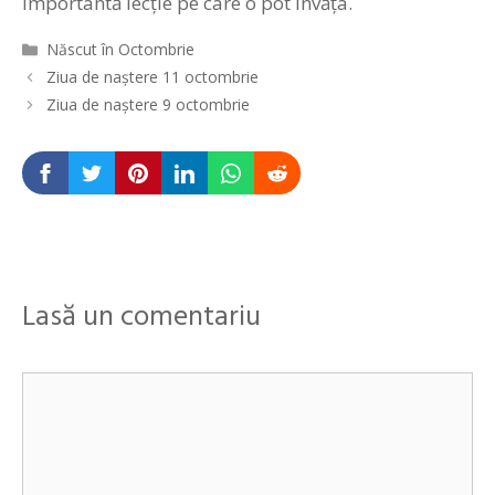
importantă lecţie pe care o pot învăţa.
Categorii
Născut în Octombrie
Navigare
Ziua de naștere 11 octombrie
în
Ziua de naștere 9 octombrie
articole
Lasă un comentariu
Comentariu