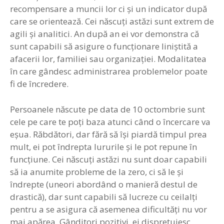
recompensare a muncii lor ci şi un indicator după
care se orientează. Cei născuţi astăzi sunt extrem de
agili şi analitici. An după an ei vor demonstra că
sunt capabili să asigure o funcţionare liniştită a
afacerii lor, familiei sau organizaţiei. Modalitatea
în care gândesc administrarea problemelor poate
fi de încredere.
Persoanele născute pe data de 10 octombrie sunt
cele pe care te poţi baza atunci când o încercare va
eşua. Răbdători, dar fără să îşi piardă timpul prea
mult, ei pot îndrepta lururile şi le pot repune în
funcţiune. Cei născuţi astăzi nu sunt doar capabili
să ia anumite probleme de la zero, ci să le şi
îndrepte (uneori abordând o manieră destul de
drastică), dar sunt capabili să lucreze cu ceilalţi
pentru a se asigura că asemenea dificultăţi nu vor
mai apărea. Gânditori pozitivi, ei dispreţuiesc