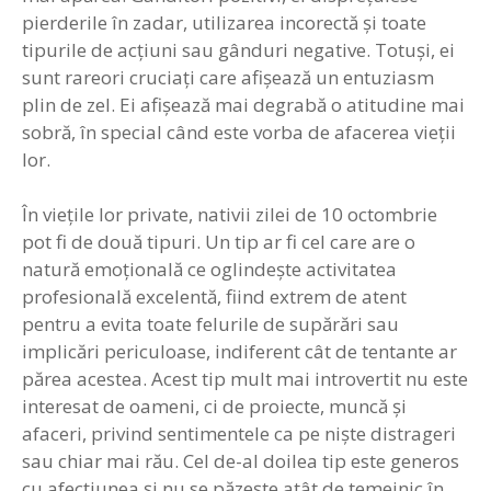
pierderile în zadar, utilizarea incorectă şi toate
tipurile de acţiuni sau gânduri negative. Totuşi, ei
sunt rareori cruciaţi care afişează un entuziasm
plin de zel. Ei afişează mai degrabă o atitudine mai
sobră, în special când este vorba de afacerea vieţii
lor.
În vieţile lor private, nativii zilei de 10 octombrie
pot fi de două tipuri. Un tip ar fi cel care are o
natură emoţională ce oglindeşte activitatea
profesională excelentă, fiind extrem de atent
pentru a evita toate felurile de supărări sau
implicări periculoase, indiferent cât de tentante ar
părea acestea. Acest tip mult mai introvertit nu este
interesat de oameni, ci de proiecte, muncă şi
afaceri, privind sentimentele ca pe nişte distrageri
sau chiar mai rău. Cel de-al doilea tip este generos
cu afecţiunea şi nu se păzeşte atât de temeinic în