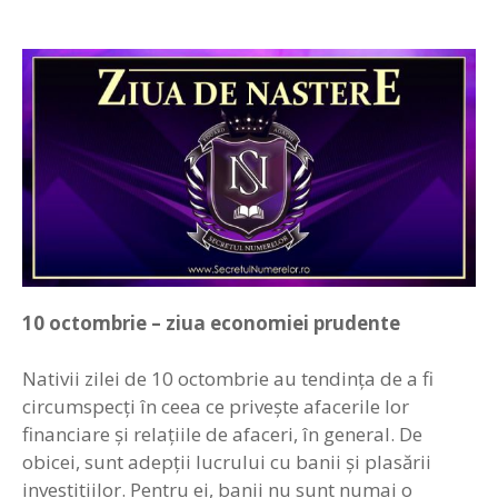
10
octombrie –
z
iua economiei prudente
Nativii zilei de 10 octombrie au tendinţa de a fi
circumspecţi în ceea ce priveşte afacerile lor
financiare şi relaţiile de afaceri, în general. De
obicei, sunt adepţii lucrului cu banii şi plasării
investiţiilor. Pentru ei, banii nu sunt numai o