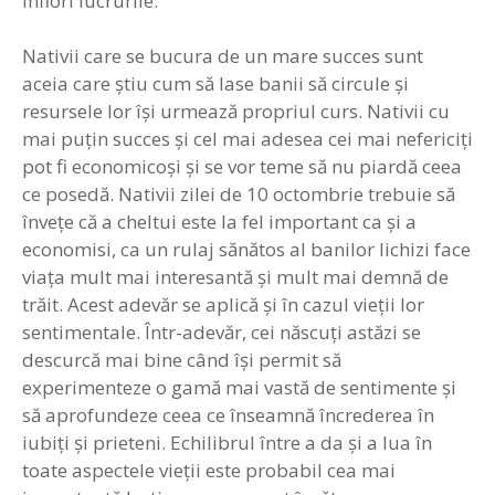
înflori lucrurile.
Nativii care se bucura de un mare succes sunt
aceia care ştiu cum să lase banii să circule şi
resursele lor îşi urmează propriul curs. Nativii cu
mai puţin succes şi cel mai adesea cei mai nefericiţi
pot fi economicoşi şi se vor teme să nu piardă ceea
ce posedă. Nativii zilei de 10 octombrie trebuie să
înveţe că a cheltui este la fel important ca şi a
economisi, ca un rulaj sănătos al banilor lichizi face
viaţa mult mai interesantă şi mult mai demnă de
trăit. Acest adevăr se aplică şi în cazul vieţii lor
sentimentale. Într-adevăr, cei născuţi astăzi se
descurcă mai bine când îşi permit să
experimenteze o gamă mai vastă de sentimente şi
să aprofundeze ceea ce înseamnă încrederea în
iubiţi şi prieteni. Echilibrul între a da şi a lua în
toate aspectele vieţii este probabil cea mai