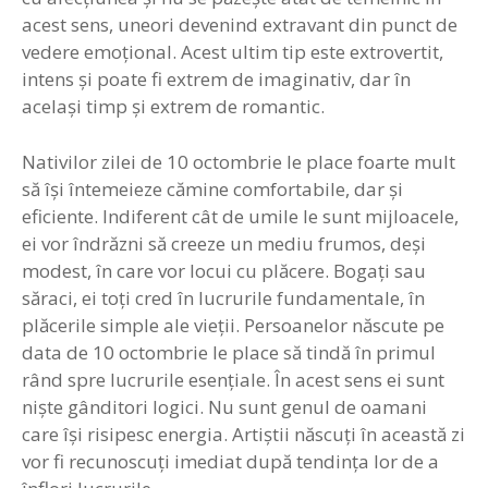
acest sens, uneori devenind extravant din punct de
vedere emoţional. Acest ultim tip este extrovertit,
intens şi poate fi extrem de imaginativ, dar în
acelaşi timp şi extrem de romantic.
Nativilor zilei de 10 octombrie le place foarte mult
să îşi întemeieze cămine comfortabile, dar şi
eficiente. Indiferent cât de umile le sunt mijloacele,
ei vor îndrăzni să creeze un mediu frumos, deşi
modest, în care vor locui cu plăcere. Bogaţi sau
săraci, ei toţi cred în lucrurile fundamentale, în
plăcerile simple ale vieţii. Persoanelor născute pe
data de 10 octombrie le place să tindă în primul
rând spre lucrurile esenţiale. În acest sens ei sunt
nişte gânditori logici. Nu sunt genul de oamani
care îşi risipesc energia. Artiştii născuţi în această zi
vor fi recunoscuţi imediat după tendinţa lor de a