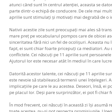
atunci când sunt în centrul atenţiei, aceasta se datore
parte dintr-o echipă de conducere. De cele mai multe
aprilie sunt stimulaţi şi motivaţi mai degrabă de o i
Nativii acestie zile sunt preocupaţi mai ales să tran
mare preţ pe vocabularul pompos care de obicei asc
sinceritatea fără nici un fel de ocolişuri. Aceasta nu
fapt, ei sunt chiar foarte pricepuţi ca mediatori. Au 
conflictele. Cei născuţi pe 11 aprilie sunt persoanele
Ajutorul lor este necesar atât în mediul în care lucre
Datorită acestor talente, cei născuţi pe 11 aprilie s
este nevoie să stabilească termenii unei înţelegeri. A
implicaţiile pe care le au acestea. Deseori, însă, ei 
pe placul lor. Deşi pare surprinzător, ei pot fi chiar f
În mod frecvent, cei născuţi în această zi îşi asumă r
toate acestea, nu-şi pot respecta promisiunile. Une