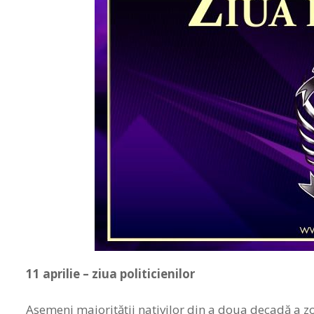
11
aprilie – ziua politicienilor
Asemeni majorităţii nativilor din a doua decadă a zodi