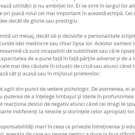
ază utilităţii şi nu ambiţiei lor. Ei se simt în largul lor a
 ori joacă rolul cel mai important în această echipă. Cei 
dee decât de glorie sau prestigiu.
smită un mesaj, decât să-şi dezvolte o personalitate sclipi
unde idei mediocre sau chiar lipsa lor. Acestor oameni l
 înseamnă că sunt incapabili de subtilitate sau că le lipse
capacitatea de a pune față în față părţile adverse şi de a 
 cele mai des căutate în situaţii de criză sau atunci când t
ază cât şi acasă sau în mijlocul prietenilor.
unt agili din punct de vedere psihologic. De asemenea, ei a
u puterea de a înţelege limbajul şi ideile în profunzimea l
pot reacţiona destul de negativ atunci când cei dragi le sp
oarte indiferenţi la nevoile şi dorinţele celor apropiaţi lor
esponsabilităţi mari în ceea ce priveşte întreţinerea şi edu
ori, energia de care au nevoie pentru a duce la bun sfârş