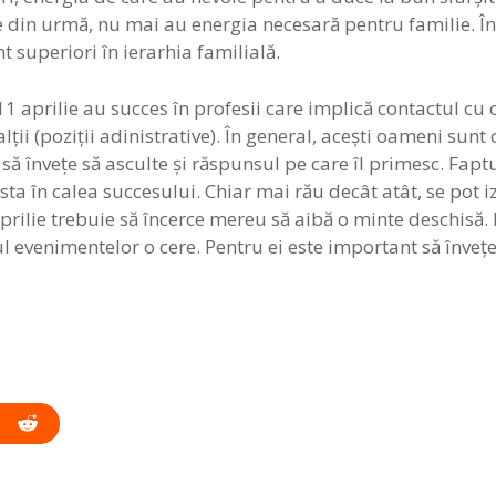
din urmă, nu mai au energia necesară pentru familie. În 
nt superiori în ierarhia familială.
 11 aprilie au succes în profesii care implică contactul c
ii (poziţii adinistrative). În general, aceşti oameni sunt c
 să înveţe să asculte şi răspunsul pe care îl primesc. Fapt
 sta în calea succesului. Chiar mai rău decât atât, se pot i
 aprilie trebuie să încerce mereu să aibă o minte deschisă. 
ul evenimentelor o cere. Pentru ei este important să înveţe
.