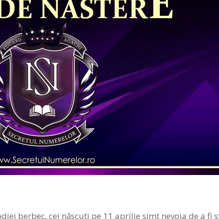
ei berbec, cei născuţi pe 11 aprilie simt nevoia de a fi st