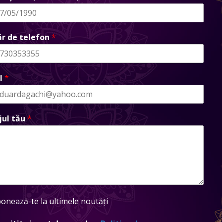
r de telefon
*
l
*
jul tău
*
onează-te la ultimele noutăți