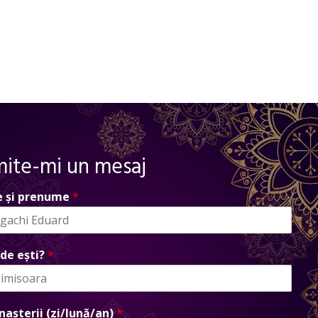
mite-mi un mesaj
 și prenume
*
de ești?
*
nașterii (zi/lună/an)
*