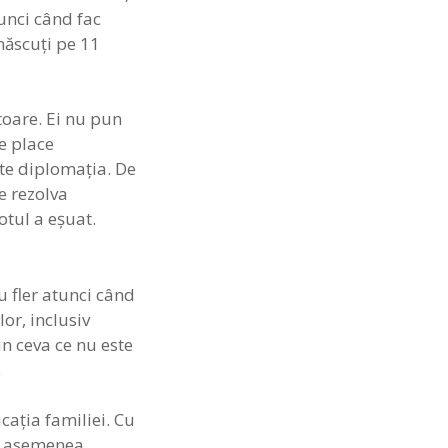
tunci când fac
născuţi pe 11
toare. Ei nu pun
e place
şte diplomaţia. De
le rezolva
otul a eşuat.
u fler atunci când
or, inclusiv
un ceva ce nu este
.
caţia familiei. Cu
it asemenea