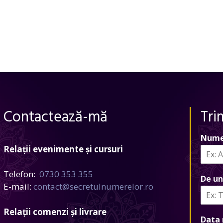
Contactează-mă
Tri
Nume
Relații evenimente și cursuri
Telefon:
0730 353 355
De un
E-mail:
contact@secretulnumerelor.ro
Relații comenzi și livrare
Data 