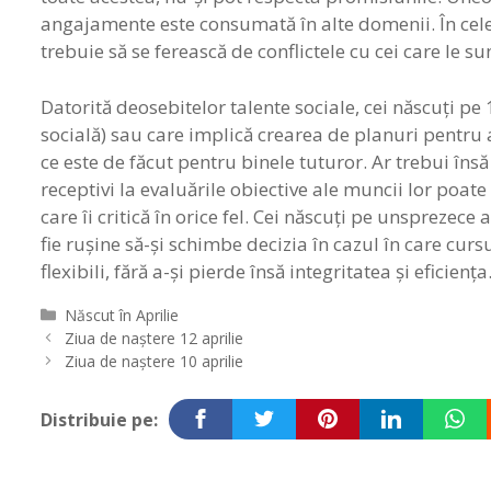
angajamente este consumată în alte domenii. În cele 
trebuie să se ferească de conflictele cu cei care le su
Datorită deosebitelor talente sociale, cei născuţi pe
socială) sau care implică crearea de planuri pentru alţ
ce este de făcut pentru binele tuturor. Ar trebui însă
receptivi la evaluările obiective ale muncii lor poate
care îi critică în orice fel. Cei născuţi pe unsprezece
fie ruşine să-şi schimbe decizia în cazul în care curs
flexibili, fără a-şi pierde însă integritatea şi eficiența
Categorii
Născut în Aprilie
Navigare
Ziua de naștere 12 aprilie
în
Ziua de naștere 10 aprilie
articole
Distribuie pe: