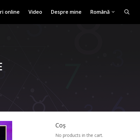
ri online
Video
Despre mine
Română
E
Coș
No products in the cart.