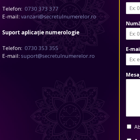
Telefon:
0730 373 377
E-mail:
vanzari@secretulnumerelor.ro
Numă
Suport aplicație numerologie
Telefon:
0730 353 355
E-mai
E-mail:
suport@secretulnumerelor.ro
Mesa
Ab