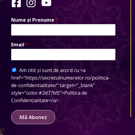
Nume și Prenume
*
Email
*
Am citit și sunt de acord cu <a
href="https://secretulnumerelor.ro/politica-
de-confidentialitate/" target="_blank"
style="color:#2d77b9;">Politica de
Confidențialitate</a>
Mă Abonez