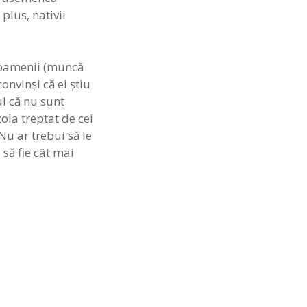
plus, nativii
u oamenii (muncă
onvinşi că ei ştiu
ul că nu sunt
zola treptat de cei
Nu ar trebui să le
 să fie cât mai