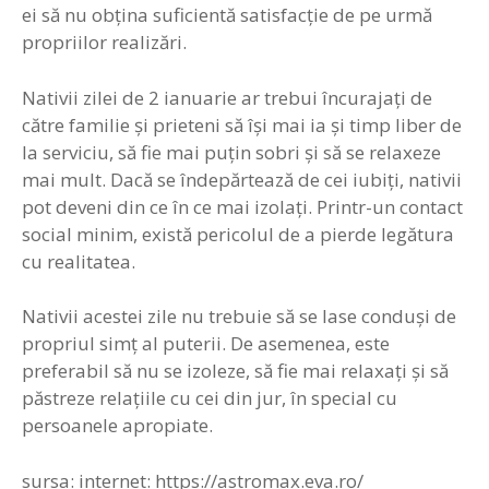
ei să nu obţina suficientă satisfacţie de pe urmă
propriilor realizări.
Nativii zilei de 2 ianuarie ar trebui încurajaţi de
către familie şi prieteni să îşi mai ia şi timp liber de
la serviciu, să fie mai puţin sobri şi să se relaxeze
mai mult. Dacă se îndepărtează de cei iubiţi, nativii
pot deveni din ce în ce mai izolaţi. Printr-un contact
social minim, există pericolul de a pierde legătura
cu realitatea.
Nativii acestei zile nu trebuie să se lase conduşi de
propriul simţ al puterii. De asemenea, este
preferabil să nu se izoleze, să fie mai relaxaţi şi să
păstreze relaţiile cu cei din jur, în special cu
persoanele apropiate.
sursa: internet: https://astromax.eva.ro/