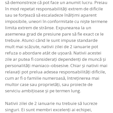
să demonstreze că pot face un anumit lucru. Preiau
în mod repetat responsabilităţi extrem de dificile
sau se forţează să escaladeze înălţimi aparent
imposibile, uneori în conformitate cu nişte termene
limita extrem de strânse. Expunearea la un
asemenea grad de presiune pare să fie exact ce le
trebuie. Atunci când le sunt impuse standarde
mult mai scăzute, nativii zilei de 2 ianuarie pot
refuza o abordare atât de uşoară. Nativii acestei
zile ar putea fi consideraţi dependenţi de muncă şi
personalităţi maniaco–obsesive. Chiar şi nativii mai
relaxaţi pot prelua adesea responsabilităţi dificile,
cum ar fi o familie numeroasă, întreţinerea mai
multor case sau proprietăţi, sau proiecte de
serviciu ambiţioase şi pe termen lung.
Nativii zilei de 2 ianuarie nu trebuie să lucreze
singuri. Ei sunt membri excelenţi ai echipei,