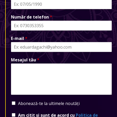
Număr de telefon
*
E-mail
*
Mesajul tău
*
Abonează-te la ultimele noutăți
Am citit și sunt de acord cu
Politica de