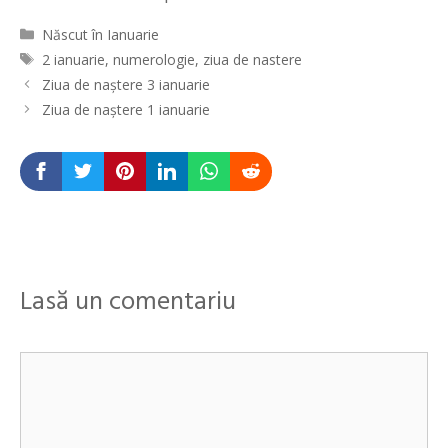
Categorii
Născut în Ianuarie
Etichete
2 ianuarie
,
numerologie
,
ziua de nastere
Navigare
Ziua de naștere 3 ianuarie
în
Ziua de naştere 1 ianuarie
articole
Lasă un comentariu
Comentariu