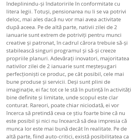
îndeplinindu-şi îndatoririle în conformitate cu
litera legii. Totuşi, pensionarea nu li se va potrivi
deloc, mai ales dacă nu vor mai avea activitate
după aceea. Pe de altă parte, nativii zilei de 2
ianuarie sunt extrem de potriviţi pentru munci
creative şi patronat, în cadrul cărora trebuie să-şi
stabilească singuri programul şi să-şi creeze
propriile planuri. Adevăraţi inovatori, majoritatea
nativilor zilei de 2 ianuarie sunt meşteşugari
perfecţionişti ce produc, pe cât posibil, cele mai
bune produse şi servicii. Deşi sunt plini de
imaginaţie, ei fac tot ce le stă în putinţă în activităţi
bine definite şi limitate, unde scopul este clar
conturat. Rareori, poate chiar niciodată, ei vor
încerca să pretindă ceva ce ştiu foarte bine că nu
este posibil şi nici nu încearcă să dea impresia că
munca lor este mai bună decât în realitate. Pe de
altă parte, fiind auto-critici, există posibilitatea ca