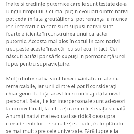
înalte şi credinţe puternice care le sunt testate de-a
lungul timpului. Cei mai puţin evoluaţi dintre nativi
pot ceda în faţa greutăţilor şi pot renunţa la munca
lor. Încercările la care sunt supuşi nativii sunt
foarte eficiente în construirea unui caracter
puternic. Aceasta mai ales în cazul în care nativii
trec peste aceste încercări cu sufletul intact. Cei
născuţi astăzi par să fie supuşi în permanenţă unei
lupte pentru supravieţuire.
Mulţi dintre nativi sunt binecuvântaţi cu talente
remarcabile, iar unii dintre ei pot fi consideraţi
chiar genii. Totuşi, acest lucru nu îi ajută la nivel
personal. Relaţiile lor interpersonale sunt adeseori
la un nivel înalt, la fel ca şi carierele şi viaţa socială.
Anumiţi nativi mai evoluaţi se ridică deasupra
considerentelor personale şi sociale, îndreptându-
se mai mult spre cele universale. Fără luptele la