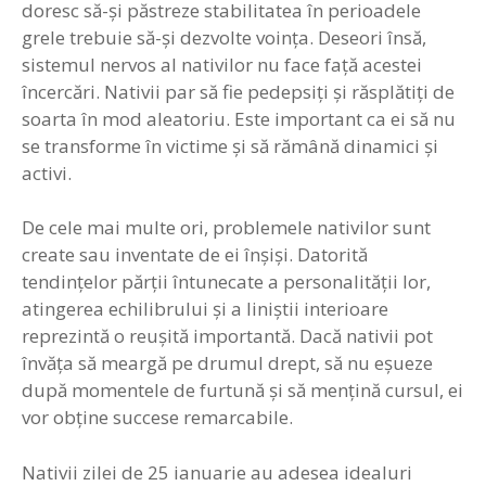
doresc să-şi păstreze stabilitatea în perioadele
grele trebuie să-şi dezvolte voinţa. Deseori însă,
sistemul nervos al nativilor nu face faţă acestei
încercări. Nativii par să fie pedepsiţi şi răsplătiţi de
soarta în mod aleatoriu. Este important ca ei să nu
se transforme în victime şi să rămână dinamici şi
activi.
De cele mai multe ori, problemele nativilor sunt
create sau inventate de ei înşişi. Datorită
tendinţelor părţii întunecate a personalităţii lor,
atingerea echilibrului şi a liniştii interioare
reprezintă o reuşită importantă. Dacă nativii pot
învăţa să meargă pe drumul drept, să nu eşueze
după momentele de furtună şi să menţină cursul, ei
vor obţine succese remarcabile.
Nativii zilei de 25 ianuarie au adesea idealuri