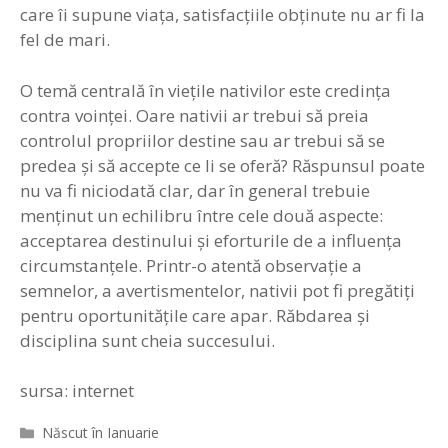
care îi supune viaţa, satisfacţiile obţinute nu ar fi la
fel de mari.
O temă centrală în vieţile nativilor este credinţa
contra voinţei. Oare nativii ar trebui să preia
controlul propriilor destine sau ar trebui să se
predea şi să accepte ce li se oferă? Răspunsul poate
nu va fi niciodată clar, dar în general trebuie
menţinut un echilibru între cele două aspecte:
acceptarea destinului şi eforturile de a influenţa
circumstanţele. Printr-o atentă observaţie a
semnelor, a avertismentelor, nativii pot fi pregătiţi
pentru oportunităţile care apar. Răbdarea şi
disciplina sunt cheia succesului.
sursa: internet
Categorii
Născut în Ianuarie