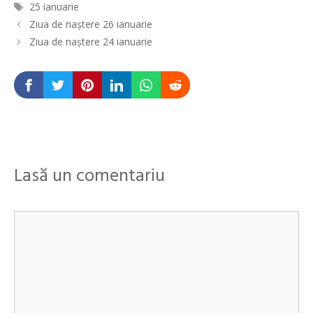
Etichete
25 ianuarie
Navigare
Ziua de naştere 26 ianuarie
în
Ziua de naştere 24 ianuarie
articole
Lasă un comentariu
Comentariu