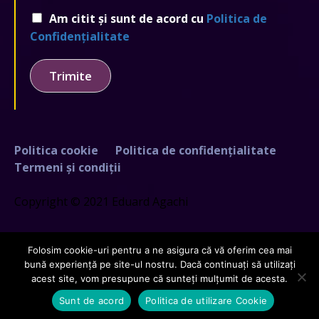
Am citit și sunt de acord cu
Politica de
Confidențialitate
Trimite
Politica cookie
Politica de confidențialitate
Termeni și condiții
Copyright © 2021 Eduard Agachi
Folosim cookie-uri pentru a ne asigura că vă oferim cea mai
bună experiență pe site-ul nostru. Dacă continuați să utilizați
acest site, vom presupune că sunteți mulțumit de acesta.
Creat de
GDCloud.io
Sunt de acord
Politica de utilizare Cookie