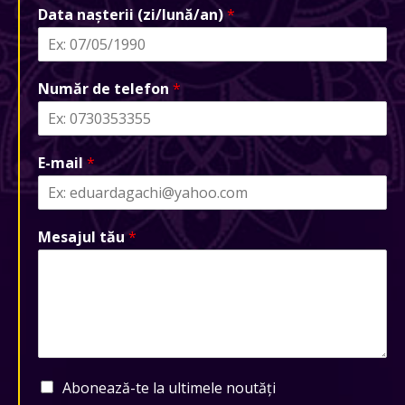
Data nașterii (zi/lună/an)
*
Număr de telefon
*
E-mail
*
Mesajul tău
*
Abonează-te la ultimele noutăți