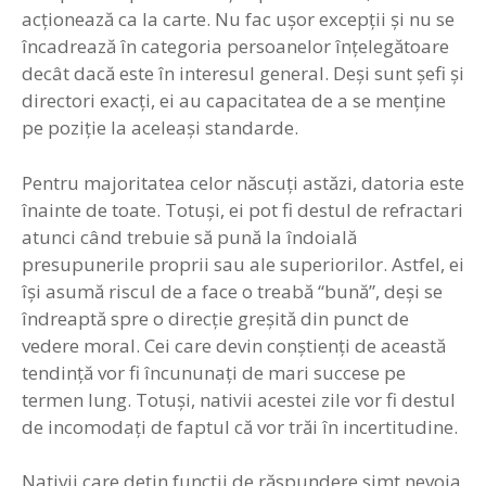
acţionează ca la carte. Nu fac uşor excepţii şi nu se
încadrează în categoria persoanelor înţelegătoare
decât dacă este în interesul general. Deşi sunt şefi şi
directori exacţi, ei au capacitatea de a se menţine
pe poziţie la aceleaşi standarde.
Pentru majoritatea celor născuţi astăzi, datoria este
înainte de toate. Totuşi, ei pot fi destul de refractari
atunci când trebuie să pună la îndoială
presupunerile proprii sau ale superiorilor. Astfel, ei
îşi asumă riscul de a face o treabă “bună”, deşi se
îndreaptă spre o direcţie greşită din punct de
vedere moral. Cei care devin conştienţi de această
tendinţă vor fi încununaţi de mari succese pe
termen lung. Totuşi, nativii acestei zile vor fi destul
de incomodaţi de faptul că vor trăi în incertitudine.
Nativii care deţin funcţii de răspundere simt nevoia