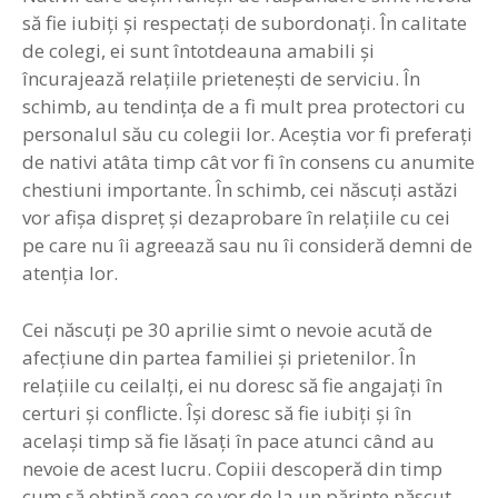
să fie iubiţi şi respectaţi de subordonaţi. În calitate
de colegi, ei sunt întotdeauna amabili şi
încurajează relaţiile prieteneşti de serviciu. În
schimb, au tendinţa de a fi mult prea protectori cu
personalul său cu colegii lor. Aceştia vor fi preferaţi
de nativi atâta timp cât vor fi în consens cu anumite
chestiuni importante. În schimb, cei născuţi astăzi
vor afişa dispreţ şi dezaprobare în relaţiile cu cei
pe care nu îi agreează sau nu îi consideră demni de
atenţia lor.
Cei născuţi pe 30 aprilie simt o nevoie acută de
afecţiune din partea familiei şi prietenilor. În
relaţiile cu ceilalţi, ei nu doresc să fie angajaţi în
certuri şi conflicte. Îşi doresc să fie iubiţi şi în
acelaşi timp să fie lăsaţi în pace atunci când au
nevoie de acest lucru. Copiii descoperă din timp
cum să obţină ceea ce vor de la un părinte născut