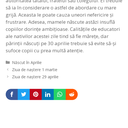
autoritatea tatălui, fratelui său colegului. Ei trebuie
să ia în considerare o astfel de abordare cu mare
grijă. Aceasta le poate cauza uneori nefericire şi
frustrare. Adesea, mamele născute astăzi insuflă
copiilor dorinţe ambiţioase. Calităţile de educatori
ale nativilor acestei zile tind să fie măreţe, dar
părinţii născuţi pe 30 aprilie trebuie să evite să-şi
sufoce copii cu prea multă atenţie.
Categorii
Născut în Aprilie
Navigare
Ziua de naștere 1 martie
în
Ziua de naştere 29 aprilie
articole