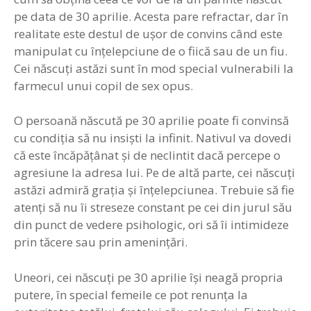
pe data de 30 aprilie. Acesta pare refractar, dar în
realitate este destul de uşor de convins când este
manipulat cu înţelepciune de o fiică sau de un fiu.
Cei născuţi astăzi sunt în mod special vulnerabili la
farmecul unui copil de sex opus.
O persoană născută pe 30 aprilie poate fi convinsă
cu condiţia să nu insişti la infinit. Nativul va dovedi
că este încăpăţânat şi de neclintit dacă percepe o
agresiune la adresa lui. Pe de altă parte, cei născuţi
astăzi admiră graţia şi înţelepciunea. Trebuie să fie
atenţi să nu îi streseze constant pe cei din jurul său
din punct de vedere psihologic, ori să îi intimideze
prin tăcere sau prin ameninţări.
Uneori, cei născuţi pe 30 aprilie îşi neagă propria
putere, în special femeile ce pot renunţa la