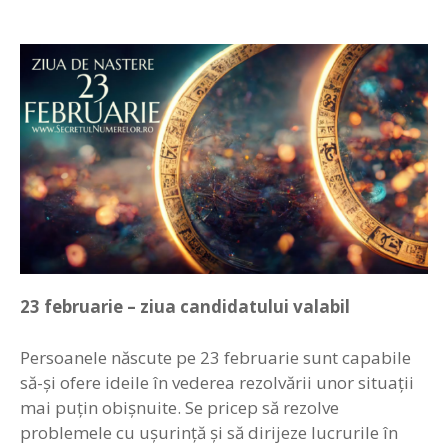
23
februarie –
z
iua candidatului valabil
Persoanele născute pe 23 februarie sunt capabile
să-şi ofere ideile în vederea rezolvării unor situaţii
mai puţin obişnuite. Se pricep să rezolve
problemele cu uşurinţă şi să dirijeze lucrurile în