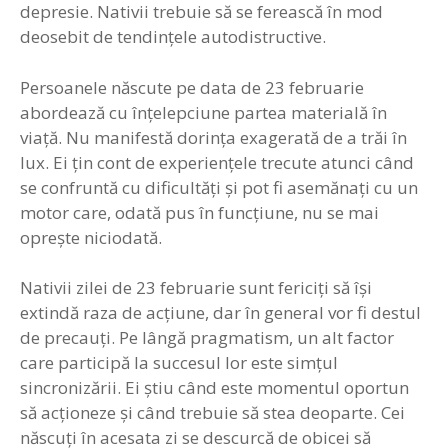
depresie. Nativii trebuie să se ferească în mod
deosebit de tendinţele autodistructive.
Persoanele născute pe data de 23 februarie
abordează cu înţelepciune partea materială în
viaţă. Nu manifestă dorinţa exagerată de a trăi în
lux. Ei ţin cont de experienţele trecute atunci când
se confruntă cu dificultăţi şi pot fi asemănaţi cu un
motor care, odată pus în funcţiune, nu se mai
opreşte niciodată.
Nativii zilei de 23 februarie sunt fericiţi să îşi
extindă raza de acţiune, dar în general vor fi destul
de precauţi. Pe lângă pragmatism, un alt factor
care participă la succesul lor este simţul
sincronizării. Ei ştiu când este momentul oportun
să acţioneze şi când trebuie să stea deoparte. Cei
născuţi în acesata zi se descurcă de obicei să