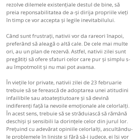
rezolve dilemele existenţiale destul de bine, să
preia reponsabilitatea de a-şi dirija propriile vieţi
în timp ce vor accepta şi legile inevitabilului.
Când sunt frustraţi, nativii vor da rareori înapoi,
preferând să aleagă o altă cale. De cele mai multe
ori, au un plan de rezervă. Astfel, nativii zilei sunt
pregătiţi să ofere sfaturi celor care pur şi simplu s-
au împotmolit şi nu mai pot avansa.
În vieţile lor private, nativii zilei de 23 februarie
trebuie să se ferească de adoptarea unei atitudini
infailibile sau atoateştiutoare şi să devină
indiferenţi faţă la nevoile emoţionale ale celorlalţi.
În acest sens, trebuie să se străduiască să rămână
deschişi şi sensibili la dorinţele celor din jurul lor.
Preţuind cu adevărat opiniile celorlalţi, ascultându-
le problemele în linişte şi fără să-i judece, ei îşi vor