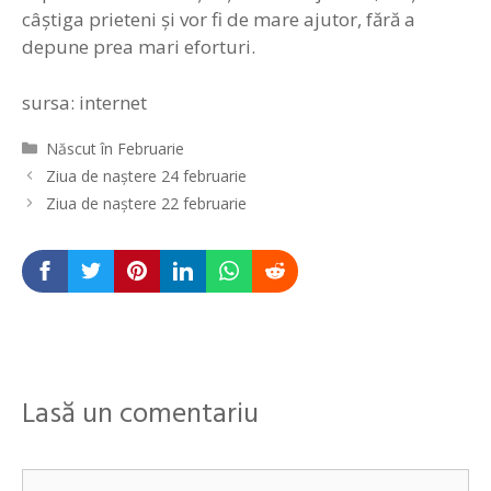
câştiga prieteni şi vor fi de mare ajutor, fără a
depune prea mari eforturi.
sursa: internet
Categorii
Născut în Februarie
Navigare
Ziua de naștere 24 februarie
în
Ziua de naștere 22 februarie
articole
Lasă un comentariu
Comentariu