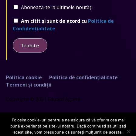
Abonează-te la ultimele noutăți
Am citit și sunt de acord cu
Politica de
Confidențialitate
Trimite
Politica cookie
Politica de confidențialitate
Termeni și condiții
Copyright © 2021 Eduard Agachi
Folosim cookie-uri pentru a ne asigura că vă oferim cea mai
bună experiență pe site-ul nostru. Dacă continuați să utilizați
acest site, vom presupune că sunteți mulțumit de acesta.
Creat de
GDCloud.io