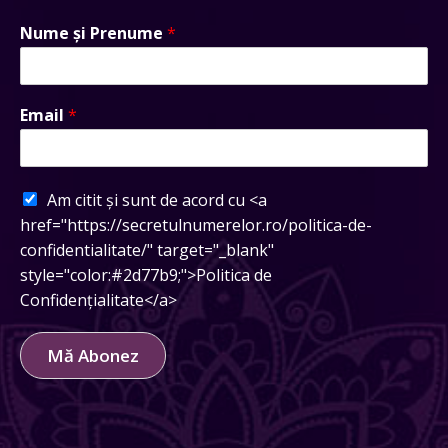
Nume și Prenume
*
Email
*
Am citit și sunt de acord cu <a
href="https://secretulnumerelor.ro/politica-de-
confidentialitate/" target="_blank"
style="color:#2d77b9;">Politica de
Confidențialitate</a>
Mă Abonez