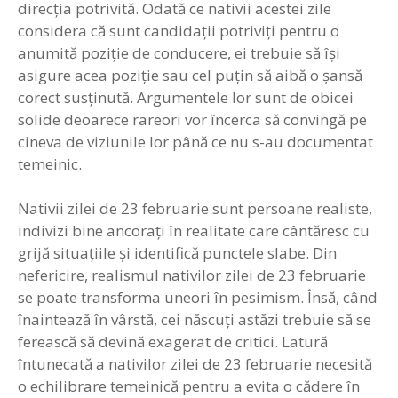
direcţia potrivită. Odată ce nativii acestei zile
considera că sunt candidaţii potriviţi pentru o
anumită poziţie de conducere, ei trebuie să îşi
asigure acea poziţie sau cel puţin să aibă o şansă
corect susţinută. Argumentele lor sunt de obicei
solide deoarece rareori vor încerca să convingă pe
cineva de viziunile lor până ce nu s-au documentat
temeinic.
Nativii zilei de 23 februarie sunt persoane realiste,
indivizi bine ancoraţi în realitate care cântăresc cu
grijă situaţiile şi identifică punctele slabe. Din
nefericire, realismul nativilor zilei de 23 februarie
se poate transforma uneori în pesimism. Însă, când
înaintează în vârstă, cei născuţi astăzi trebuie să se
ferească să devină exagerat de critici. Latură
întunecată a nativilor zilei de 23 februarie necesită
o echilibrare temeinică pentru a evita o cădere în