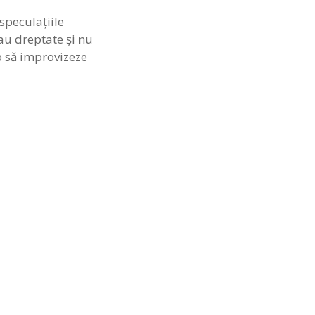
speculaţiile
d au dreptate şi nu
ep să improvizeze