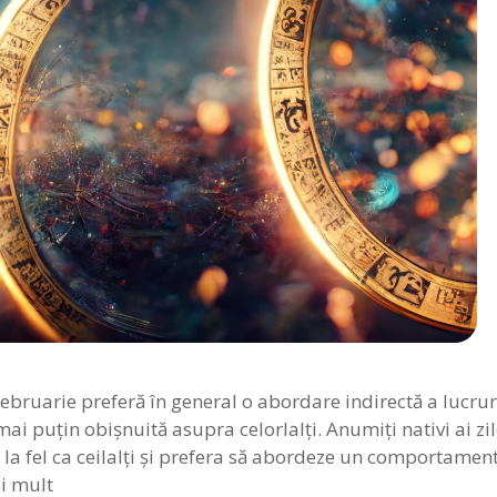
februarie preferă în general o abordare indirectă a lucrur
ai puţin obişnuită asupra celorlalţi. Anumiţi nativi ai zil
la fel ca ceilalţi şi prefera să abordeze un comportament 
i mult