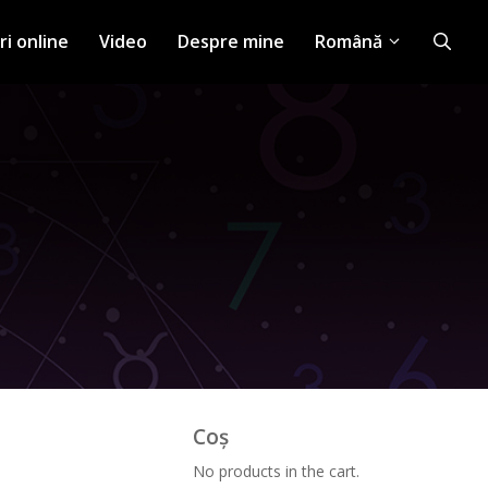
ri online
Video
Despre mine
Română
Coș
No products in the cart.