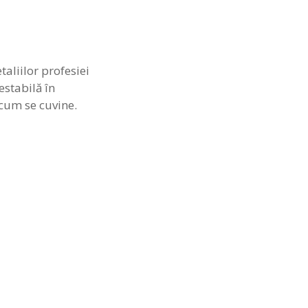
aliilor profesiei
estabilă în
 cum se cuvine.