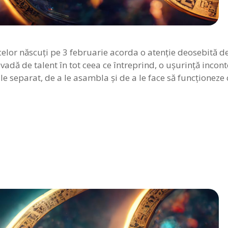
elor născuţi pe 3 februarie acorda o atenţie deosebită det
vadă de talent în tot ceea ce întreprind, o uşurinţă incont
le separat, de a le asambla şi de a le face să funcţioneze