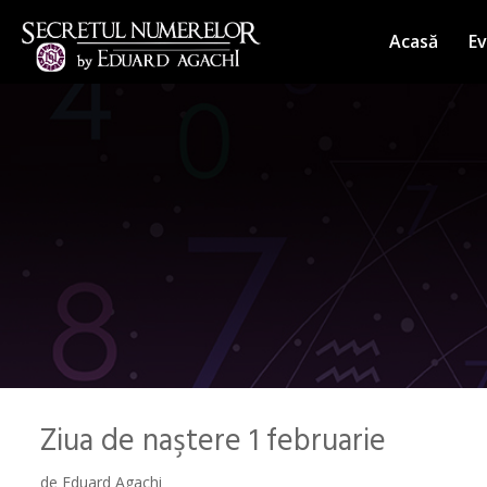
Sari
la
Acasă
E
conținut
Ziua de naştere 1 februarie
de
Eduard Agachi