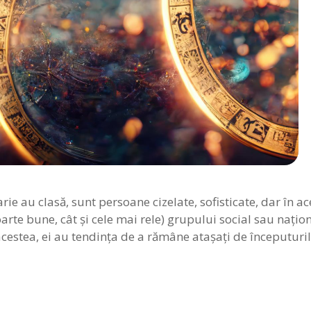
arie au clasă, sunt persoane cizelate, sofisticate, dar în a
foarte bune, cât şi cele mai rele) grupului social sau naţion
acestea, ei au tendinţa de a rămâne ataşaţi de începuturil