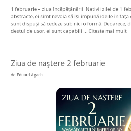
1 februarie – ziua încăpăţânării Nativii zilei de 1 f
abstracte, ei simt nevoia să îşi impună ideile în faţa c
sunt dispuşi să cedeze sub nici o formă. Deoarece, de
destul de uşor, ei sunt capabili …
Citeste mai mult
Ziua de naştere 2 februarie
de
Eduard Agachi