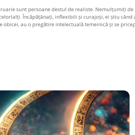
ebruarie sunt persoane destul de realiste. Nemulţumiţi de 
elorlalţi. Încăpăţânaţi, inflexibili şi curajoşi, ei ştiu cân
 obicei, au o pregătire intelectuală temeinică şi se pric